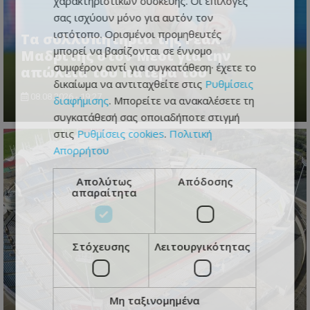
χαρακτηριστικών συσκευής. Οι επιλογές
σας ισχύουν μόνο για αυτόν τον
ιστότοπο. Ορισμένοι προμηθευτές
Τα συλλυπητήρια της Ρεάλ
μπορεί να βασίζονται σε έννομο
Μαδρίτης στον Μέσι για την
συμφέρον αντί για συγκατάθεση· έχετε το
απώλεια του πατέρα του
δικαίωμα να αντιταχθείτε στις
Ρυθμίσεις
08.08.2026 - 19:27
διαφήμισης
. Μπορείτε να ανακαλέσετε τη
συγκατάθεσή σας οποιαδήποτε στιγμή
στις
Ρυθμίσεις cookies
.
Πολιτική
Απορρήτου
Απολύτως
Απόδοσης
απαραίτητα
Στόχευσης
Λειτουργικότητας
Μη ταξινομημένα