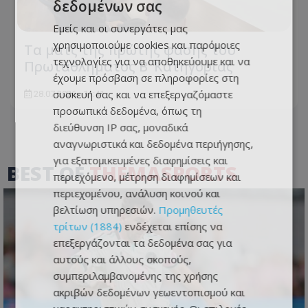
δεδομένων σας
Εμείς και οι συνεργάτες μας
χρησιμοποιούμε cookies και παρόμοιες
Τα ματς της πρώτης φάσης του
τεχνολογίες για να αποθηκεύουμε και να
Πρωταθλήματος Β’ Κατηγορίας
έχουμε πρόσβαση σε πληροφορίες στη
συσκευή σας και να επεξεργαζόμαστε
28.07.2026 - 11:41
προσωπικά δεδομένα, όπως τη
διεύθυνση IP σας, μοναδικά
αναγνωριστικά και δεδομένα περιήγησης,
για εξατομικευμένες διαφημίσεις και
BEST OF
THEMASPORTS
περιεχόμενο, μέτρηση διαφημίσεων και
περιεχομένου, ανάλυση κοινού και
βελτίωση υπηρεσιών.
Προμηθευτές
τρίτων (1884)
ενδέχεται επίσης να
επεξεργάζονται τα δεδομένα σας για
αυτούς και άλλους σκοπούς,
συμπεριλαμβανομένης της χρήσης
ακριβών δεδομένων γεωεντοπισμού και