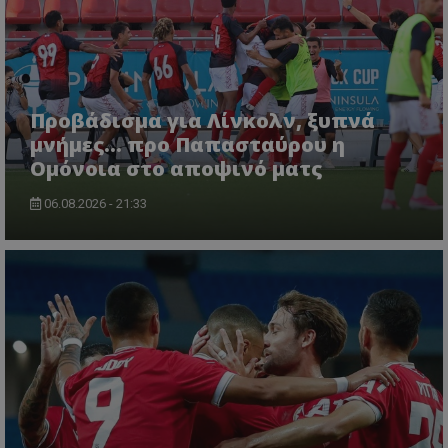
Προβάδισμα για Λίνκολν, ξυπνά
μνήμες... προ Παπασταύρου η
Ομόνοια στο αποψινό ματς
06.08.2026 - 21:33