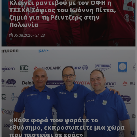
Κλείνει ραντεβού με τον ΟΦΗ η
ΤΣΣΚΑ Σόφιας του Ιωάννη Πίττα,
ζημιά για τη Ρέιντζερς στην
Πολωνία
06.08.2026 - 21:23
«Κάθε φορά που φοράτε το
εθνόσημο, εκπροσωπείτε μια χώρα
που πιστεύει σε εσάς»