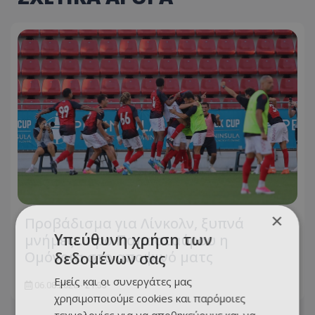
×
Προβάδισμα για Λίνκολν, ξυπνά
Υπεύθυνη χρήση των
μνήμες... προ Παπασταύρου η
Ομόνοια στο αποψινό ματς
δεδομένων σας
Εμείς και οι συνεργάτες μας
06.08.2026 - 21:33
χρησιμοποιούμε cookies και παρόμοιες