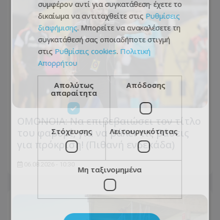
συμφέρον αντί για συγκατάθεση· έχετε το
δικαίωμα να αντιταχθείτε στις
Ρυθμίσεις
διαφήμισης
. Μπορείτε να ανακαλέσετε τη
συγκατάθεσή σας οποιαδήποτε στιγμή
στις
Ρυθμίσεις cookies
.
Πολιτική
Απορρήτου
Απολύτως
Απόδοσης
απαραίτητα
ΟΜΟΝΟΙΑ: Να επιβεβαιώσει τον τίτλο
Στόχευσης
Λειτουργικότητας
του φαβορί, για να βάλει τις βάσεις
για πρόκριση! (Πιθανή ενδεκάδα)
06.08.2026 - 10:30
Μη ταξινομημένα