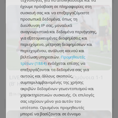
τεχνολογίες για να αποθηκεύουμε και να
έχουμε πρόσβαση σε πληροφορίες στη
συσκευή σας και να επεξεργαζόμαστε
προσωπικά δεδομένα, όπως τη
διεύθυνση IP σας, μοναδικά
αναγνωριστικά και δεδομένα περιήγησης,
για εξατομικευμένες διαφημίσεις και
περιεχόμενο, μέτρηση διαφημίσεων και
περιεχομένου, ανάλυση κοινού και
βελτίωση υπηρεσιών.
Προμηθευτές
τρίτων (1884)
ενδέχεται επίσης να
επεξεργάζονται τα δεδομένα σας για
αυτούς και άλλους σκοπούς,
LIVE: Λίνκολν Ρεντ Ιμπς - Ομόνοια 1-1
συμπεριλαμβανομένης της χρήσης
(Β' ΗΜΙΧΡΟΝΟ)
ακριβών δεδομένων γεωεντοπισμού και
χαρακτηριστικών συσκευής. Οι επιλογές
06.08.2026 - 21:00
σας ισχύουν μόνο για αυτόν τον
ιστότοπο. Ορισμένοι προμηθευτές
μπορεί να βασίζονται σε έννομο