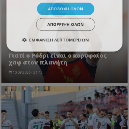
ΑΠΟΔΟΧΉ ΌΛΩΝ
ΑΠΌΡΡΙΨΗ ΌΛΩΝ
ΕΜΦΆΝΙΣΗ ΛΕΠΤΟΜΕΡΕΙΏΝ
Γιατί ο Ρόδρι είναι ο κορυφαίος
χαφ στον πλανήτη
10.08.2026 - 21:45