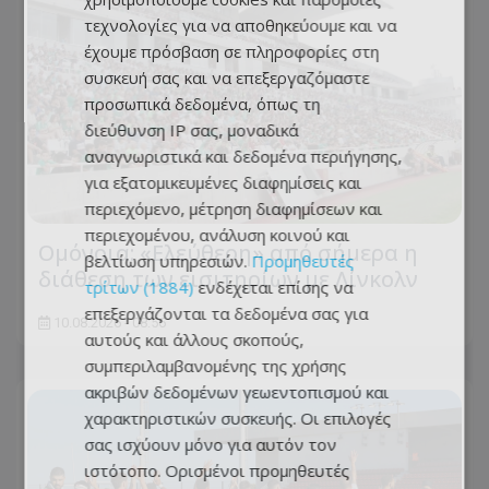
τεχνολογίες για να αποθηκεύουμε και να
έχουμε πρόσβαση σε πληροφορίες στη
συσκευή σας και να επεξεργαζόμαστε
προσωπικά δεδομένα, όπως τη
διεύθυνση IP σας, μοναδικά
αναγνωριστικά και δεδομένα περιήγησης,
για εξατομικευμένες διαφημίσεις και
περιεχόμενο, μέτρηση διαφημίσεων και
περιεχομένου, ανάλυση κοινού και
Ομόνοια: «Ελεύθερη» από σήμερα η
βελτίωση υπηρεσιών.
Προμηθευτές
διάθεση των εισιτηρίων με Λίνκολν
τρίτων (1884)
ενδέχεται επίσης να
επεξεργάζονται τα δεδομένα σας για
10.08.2026 - 08:56
αυτούς και άλλους σκοπούς,
συμπεριλαμβανομένης της χρήσης
ακριβών δεδομένων γεωεντοπισμού και
χαρακτηριστικών συσκευής. Οι επιλογές
σας ισχύουν μόνο για αυτόν τον
ιστότοπο. Ορισμένοι προμηθευτές