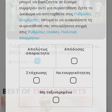
μπορεί να βασίζονται σε έννομο
συμφέρον αντί για συγκατάθεση· έχετε το
δικαίωμα να αντιταχθείτε στις
Ρυθμίσεις
διαφήμισης
. Μπορείτε να ανακαλέσετε τη
συγκατάθεσή σας οποιαδήποτε στιγμή
στις
Ρυθμίσεις cookies
.
Πολιτική
Απορρήτου
Τελειώνει με την δεύτερη 100άρα και...
Απολύτως
Απόδοσης
βάζει μπρος για την επόμενη
απαραίτητα
09.08.2026 - 15:01
Στόχευσης
Λειτουργικότητας
BEST OF
THEMASPORTS
Μη ταξινομημένα