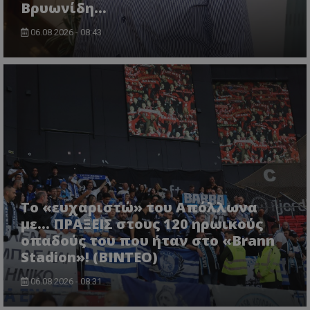
Βρυωνίδη...
06.08.2026 - 08:43
Το «ευχαριστώ» του Απόλλωνα
με... ΠΡΑΞΕΙΣ στους 120 ηρωικούς
οπαδούς του που ήταν στο «Brann
Stadion»! (ΒΙΝΤΕΟ)
06.08.2026 - 08:31