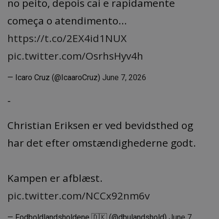
no peito, depois cai e rapidamente
começa o atendimento…
https://t.co/2EX4id1NUX
pic.twitter.com/OsrhsHyv4h
— Icaro Cruz (@IcaaroCruz)
June 7, 2026
-
Christian Eriksen er ved bevidsthed og
har det efter omstændighederne godt.
Kampen er afblæst.
pic.twitter.com/NCCx92nm6v
— Fodboldlandsholdene 🇩🇰 (@dbulandshold)
June 7,