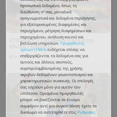
προσωπικά δεδομένα, όπως τη
διεύθυνση IP σας, μοναδικά
αναγνωριστικά και δεδομένα περιήγησης,
για εξατομικευμένες διαφημίσεις και
περιεχόμενο, μέτρηση διαφημίσεων και
περιεχομένου, ανάλυση κοινού και
ΕΠΙΣΗΜΟ: Ο Γιούργκεν Κλοπ στην
βελτίωση υπηρεσιών.
Προμηθευτές
εθνική Γερμανίας
τρίτων (1884)
ενδέχεται επίσης να
επεξεργάζονται τα δεδομένα σας για
24.07.2026 - 12:48
αυτούς και άλλους σκοπούς,
συμπεριλαμβανομένης της χρήσης
ακριβών δεδομένων γεωεντοπισμού και
χαρακτηριστικών συσκευής. Οι επιλογές
σας ισχύουν μόνο για αυτόν τον
ιστότοπο. Ορισμένοι προμηθευτές
μπορεί να βασίζονται σε έννομο
συμφέρον αντί για συγκατάθεση· έχετε το
δικαίωμα να αντιταχθείτε στις
Ρυθμίσεις