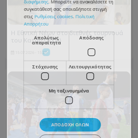
διαφήμισης
. Μπορείτε να ανακαλέσετε τη
συγκατάθεσή σας οποιαδήποτε στιγμή
στις
Ρυθμίσεις cookies
.
Πολιτική
Απορρήτου
Η Εθνική Νέων στο διεθνές τουρνουά
Απολύτως
Απόδοσης
του Κατάρ (2008)
απαραίτητα
15.07.2026 - 15:27
Στόχευσης
Λειτουργικότητας
Μη ταξινομημένα
ΑΠΟΔΟΧΉ ΌΛΩΝ