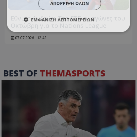
ΑΠΌΡΡΙΨΗ ΌΛΩΝ
Εθνική Ανδρών: Στο ΓΣΠ οι αγώνες του
ΕΜΦΆΝΙΣΗ ΛΕΠΤΟΜΕΡΕΙΏΝ
Οκτώβρη για το Nations League
07.07.2026 - 12:42
BEST OF
THEMASPORTS