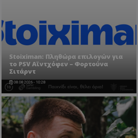
Stoiximan: Πληθώρα επιλογών για
το PSV Αϊντχόφεν – Φορτούνα
Σιτάρντ
08.08.2026 - 10:28