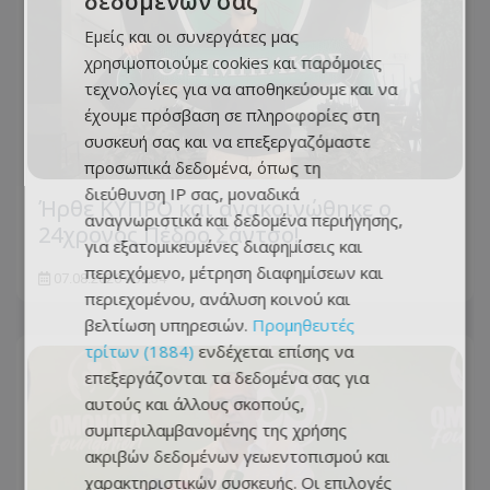
δεδομένων σας
Εμείς και οι συνεργάτες μας
χρησιμοποιούμε cookies και παρόμοιες
τεχνολογίες για να αποθηκεύουμε και να
έχουμε πρόσβαση σε πληροφορίες στη
συσκευή σας και να επεξεργαζόμαστε
προσωπικά δεδομένα, όπως τη
διεύθυνση IP σας, μοναδικά
Ήρθε ΚΥΠΡΟ και ανακοινώθηκε ο
αναγνωριστικά και δεδομένα περιήγησης,
24χρονος Πέδρο Σάντσο!
για εξατομικευμένες διαφημίσεις και
περιεχόμενο, μέτρηση διαφημίσεων και
07.08.2026 - 09:34
περιεχομένου, ανάλυση κοινού και
βελτίωση υπηρεσιών.
Προμηθευτές
τρίτων (1884)
ενδέχεται επίσης να
επεξεργάζονται τα δεδομένα σας για
αυτούς και άλλους σκοπούς,
συμπεριλαμβανομένης της χρήσης
ακριβών δεδομένων γεωεντοπισμού και
χαρακτηριστικών συσκευής. Οι επιλογές