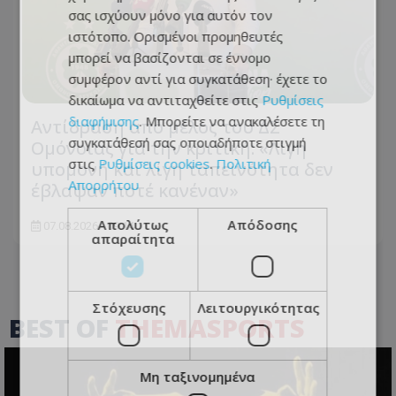
σας ισχύουν μόνο για αυτόν τον
ιστότοπο. Ορισμένοι προμηθευτές
μπορεί να βασίζονται σε έννομο
συμφέρον αντί για συγκατάθεση· έχετε το
δικαίωμα να αντιταχθείτε στις
Ρυθμίσεις
διαφήμισης
. Μπορείτε να ανακαλέσετε τη
Αντίδραση από μέλος του ΔΣ
συγκατάθεσή σας οποιαδήποτε στιγμή
Ομόνοιας για την κριτική: «Λίγη
στις
Ρυθμίσεις cookies
.
Πολιτική
υπομονή και λίγη ταπεινότητα δεν
Απορρήτου
έβλαψαν ποτέ κανέναν»
Απολύτως
Απόδοσης
07.08.2026 - 09:14
απαραίτητα
Στόχευσης
Λειτουργικότητας
BEST OF
THEMASPORTS
Μη ταξινομημένα