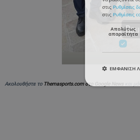
στις
Ρυθμίσεις δ
στις
Ρυθμίσεις c
Απολύτως
απαραίτητα
ΕΜΦΆΝΙΣΗ 
Ακολουθήστε το
Themasports.com στο Google News
και μά