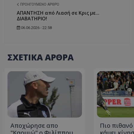
ΠΡΟΗΓΟΎΜΕΝΟ ΆΡΘΡΟ
ΑΠΑΝΤΗΣΗ από Λιασή σε Κρις με...
ΔΙΑΒΑΤΗΡΙΟ!
06.06.2026 - 22:58
ΣΧΕΤΙΚΑ ΑΡΘΡΑ
Aποχώρησε απο
Πιο πιθανό
"Καρμιώ" ο Φιλίππου...
κάμει κίνησ