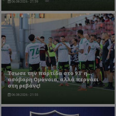
06.08.2026 - 21:59
Έσωσε την παρτίδα στο 93' η...
ασόβαρη Ομόνοια, αλλά περνάει
στη ρεβάνς!
06.08.2026 - 21:55