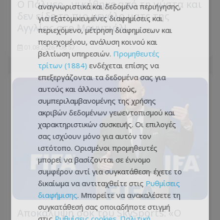
Ο Πάλμερ... νικήθηκε από τη νύστα και
αναγνωριστικά και δεδομένα περιήγησης,
δεν είδε το πιο μεγάλο ματς της
για εξατομικευμένες διαφημίσεις και
Αγγλίας στο Μουντιάλ!
περιεχόμενο, μέτρηση διαφημίσεων και
περιεχομένου, ανάλυση κοινού και
01.08.2026 - 08:57
βελτίωση υπηρεσιών.
Προμηθευτές
τρίτων (1884)
ενδέχεται επίσης να
επεξεργάζονται τα δεδομένα σας για
αυτούς και άλλους σκοπούς,
συμπεριλαμβανομένης της χρήσης
ακριβών δεδομένων γεωεντοπισμού και
χαρακτηριστικών συσκευής. Οι επιλογές
σας ισχύουν μόνο για αυτόν τον
ιστότοπο. Ορισμένοι προμηθευτές
μπορεί να βασίζονται σε έννομο
συμφέρον αντί για συγκατάθεση· έχετε το
δικαίωμα να αντιταχθείτε στις
Ρυθμίσεις
διαφήμισης
. Μπορείτε να ανακαλέσετε τη
συγκατάθεσή σας οποιαδήποτε στιγμή
Αποκάλυψη σοκ του SkySports: «O
στις
Ρυθμίσεις cookies
.
Πολιτική