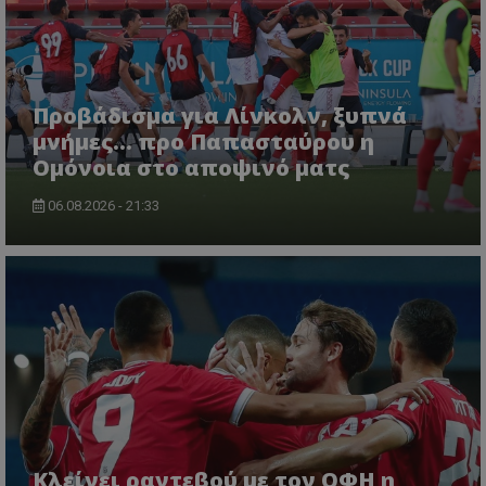
Προβάδισμα για Λίνκολν, ξυπνά
μνήμες... προ Παπασταύρου η
Ομόνοια στο αποψινό ματς
06.08.2026 - 21:33
Κλείνει ραντεβού με τον ΟΦΗ η