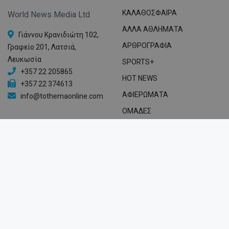
ΚΑΛΑΘΟΣΦΑΙΡΑ
World News Media Ltd
ΑΛΛΑ ΑΘΛΗΜΑΤΑ
Γιάννου Κρανιδιώτη 102,
ΑΡΘΡΟΓΡΑΦΙΑ
Γραφείο 201, Λατσιά,
Λευκωσία
SPORTS+
+357 22 205865
HOT NEWS
+357 22 374613
ΑΦΙΕΡΩΜΑΤΑ
info@tothemaonline.com
ΟΜΑΔΕΣ
ΠΡΟΓΡΑΜΜΑ TV
ΝΟΜΙΚΑ
Όροι Χρήσης
Πολιτική Απορρήτου
2026 © Themasports. All rights reserved.