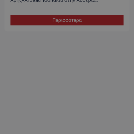
Άρης–Al Saad: Ισοπαλία στην Αυστρία...
Περισσότερα