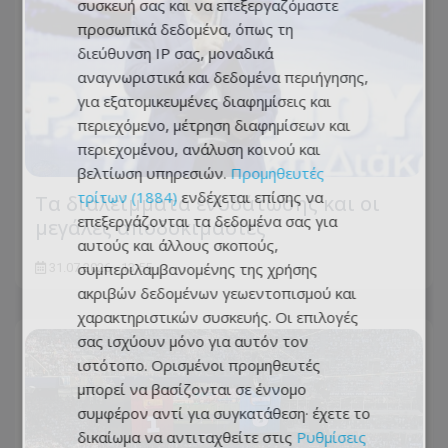
συσκευή σας και να επεξεργαζόμαστε
προσωπικά δεδομένα, όπως τη
διεύθυνση IP σας, μοναδικά
αναγνωριστικά και δεδομένα περιήγησης,
για εξατομικευμένες διαφημίσεις και
περιεχόμενο, μέτρηση διαφημίσεων και
περιεχομένου, ανάλυση κοινού και
βελτίωση υπηρεσιών.
Προμηθευτές
τρίτων (1884)
ενδέχεται επίσης να
Τα διαλείμματα ενυδάτωσης και οι
επεξεργάζονται τα δεδομένα σας για
μεγάλες αποδοκιμασίες
αυτούς και άλλους σκοπούς,
συμπεριλαμβανομένης της χρήσης
31.07.2026 - 13:55
ακριβών δεδομένων γεωεντοπισμού και
χαρακτηριστικών συσκευής. Οι επιλογές
σας ισχύουν μόνο για αυτόν τον
ιστότοπο. Ορισμένοι προμηθευτές
μπορεί να βασίζονται σε έννομο
συμφέρον αντί για συγκατάθεση· έχετε το
δικαίωμα να αντιταχθείτε στις
Ρυθμίσεις