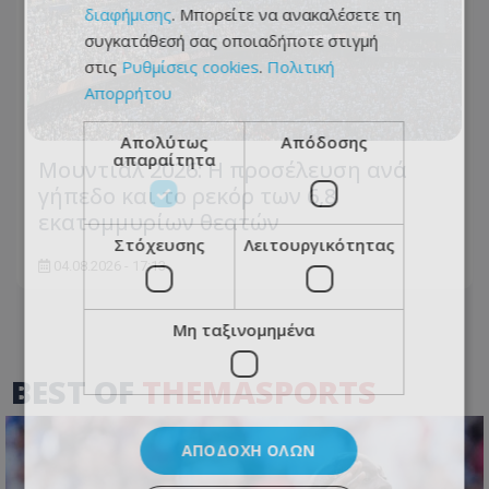
διαφήμισης
. Μπορείτε να ανακαλέσετε τη
συγκατάθεσή σας οποιαδήποτε στιγμή
στις
Ρυθμίσεις cookies
.
Πολιτική
Απορρήτου
Απολύτως
Απόδοσης
απαραίτητα
Μουντιάλ 2026: Η προσέλευση ανά
γήπεδο και το ρεκόρ των 6,8
εκατομμυρίων θεατών
Στόχευσης
Λειτουργικότητας
04.08.2026 - 17:13
Μη ταξινομημένα
BEST OF
THEMASPORTS
ΑΠΟΔΟΧΉ ΌΛΩΝ