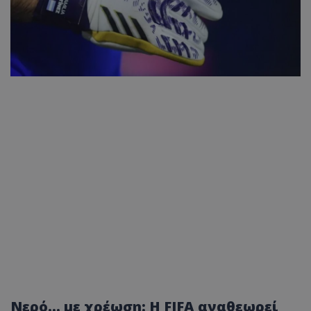
Νερό… με χρέωση: Η FIFA αναθεωρεί