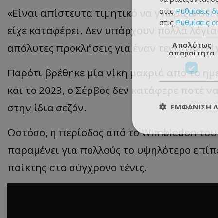
στις
Ρυθμίσεις δ
«Είναι απίστευτα τιμητικό να γνωρίζω ότι 
στις
Ρυθμίσεις c
είχε καταφέρει. Δεν υπάρχουν πολλά λόγια 
Απολύτως
απόλυτες προκλήσεις για έναν τενίστα», εί
απαραίτητα
Παρότι βρέθηκε μία νίκη μακριά από το ημ
και το 2023, ο Σέρβος δεν κατάφερε ποτέ ν
στην ίδια σεζόν.
ΕΜΦΆΝΙΣΗ 
Ωστόσο, η περίοδος από το Wimbledon του 
παραμένει για πολλούς το υψηλότερο επίπ
παίκτης στο σύγχρονο τένις.