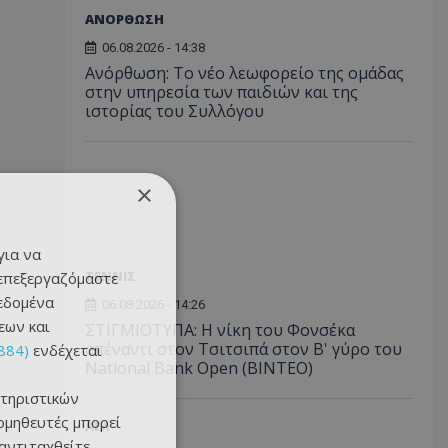
ΑΝΟΡΘΩΣΗ
06.08.2026 - 14:38
Ανόρθωση: Το νέο λεωφορείο της ομάδας
στην υπηρεσία των παιδιών και της
ιστορίας του Συλλόγου
×
για να
ΤΕΝΝΙΣ
 επεξεργαζόμαστε
δεδομένα
06.08.2026 - 14:26
εων και
ΣΤΙΓΜΙΟΤΥΠΑ: Η νίκη του Φονσέκα
απέναντι στον Τσιτσιπά στον Β' γύρο του
884)
ενδέχεται
National Bank Open (ΒΙΝΤΕΟ)
τηριστικών
ομηθευτές μπορεί
ΑΕΛ
 αντιταχθείτε