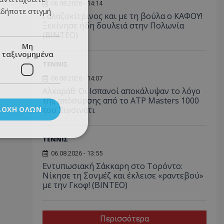
06.08.2026 - 14:14
αδήποτε στιγμή
Γαλαζοκίτρινος και με τη βούλα ο ΚΑΦΟΥ!
Ξεκίνησε ήδη δουλειά στην Πολωνία
(ΒΙΝΤΕΟ)
Μη
ταξινομημένα
ΤΕΝΝΙΣ
06.08.2026 - 14:07
Αλκαράθ: Οι Ισπανοί αποκάλυψαν το λόγο
της απόσυρσης από το ATP Masters 1000
ΔΟΧΉ ΌΛΩΝ
του Σινσινάτι
ΤΕΝΝΙΣ
06.08.2026 - 13:55
Εντυπωσιακή Σάκκαρη στο Τορόντο:
Νίκησε τη Σονμέζ και έκλεισε «ραντεβού»
με την Γκοφ! (ΒΙΝΤΕΟ)
Περισσότερα