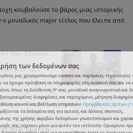
εποχή κουβαλούσε το βάρος μιας ιστορικής
 ο μοναδικός major τίτλος που έλειπε από
δύο 5ων θέσεων
χρήση των δεδομένων σας
αθλητισμού και ο
εργάτες μας χρησιμοποιούμε cookies και παρόμοιες τεχνολογίες 
ι να έχουμε πρόσβαση σε πληροφορίες στη συσκευή σας και να
ένα, όπως τη διεύθυνση IP σας, μοναδικά αναγνωριστικά και 
εξατομικευμένες διαφημίσεις και περιεχόμενο, μέτρηση διαφημίσ
ο Career Grand Slam, αλλά τον έβαλε σε ένα
νάλυση κοινού και βελτίωση υπηρεσιών.
Προμηθευτές τρίτων (1
ργάζονται τα δεδομένα σας για αυτούς και άλλους σκοπούς,
ένης της χρήσης ακριβών δεδομένων γεωεντοπισμού και χαρακ
ιλογές σας ισχύουν μόνο για αυτόν τον ιστότοπο. Ορισμένοι πρ
ις στο τένις»
 έννομο συμφέρον αντί για συγκατάθεση· έχετε το δικαίωμα να