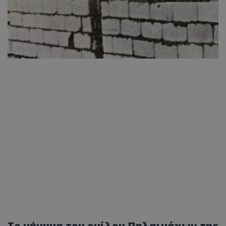
Το μήνυμα του ομίλου Παλαιμάχων της