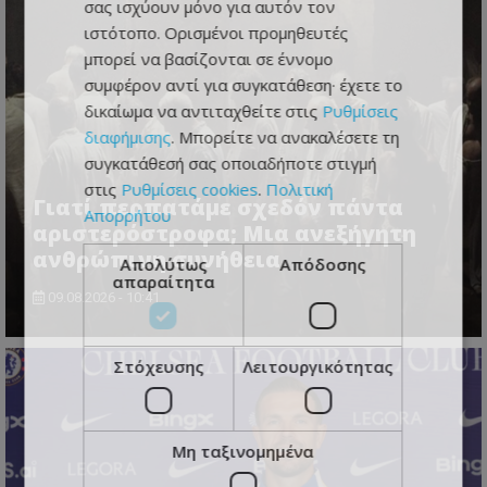
σας ισχύουν μόνο για αυτόν τον
ιστότοπο. Ορισμένοι προμηθευτές
μπορεί να βασίζονται σε έννομο
συμφέρον αντί για συγκατάθεση· έχετε το
δικαίωμα να αντιταχθείτε στις
Ρυθμίσεις
διαφήμισης
. Μπορείτε να ανακαλέσετε τη
συγκατάθεσή σας οποιαδήποτε στιγμή
στις
Ρυθμίσεις cookies
.
Πολιτική
Γιατί περπατάμε σχεδόν πάντα
Απορρήτου
αριστερόστροφα; Μια ανεξήγητη
ανθρώπινη συνήθεια
Απολύτως
Απόδοσης
απαραίτητα
09.08.2026 - 10:41
Στόχευσης
Λειτουργικότητας
Μη ταξινομημένα