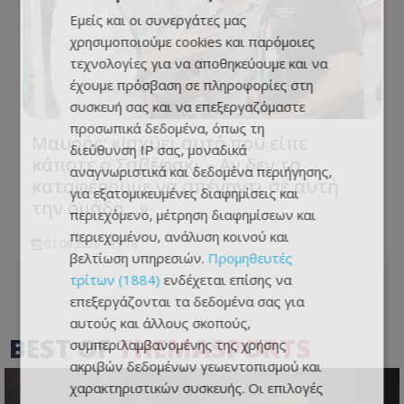
Εμείς και οι συνεργάτες μας
χρησιμοποιούμε cookies και παρόμοιες
τεχνολογίες για να αποθηκεύουμε και να
έχουμε πρόσβαση σε πληροφορίες στη
συσκευή σας και να επεξεργαζόμαστε
προσωπικά δεδομένα, όπως τη
Μαυρής: «Ισχύει αυτό που είπε
διεύθυνση IP σας, μοναδικά
κάποτε ο Σαβέφσκι – Αν δεν τα
αναγνωριστικά και δεδομένα περιήγησης,
καταφέρουμε να απέναντι σε αυτή
για εξατομικευμένες διαφημίσεις και
την ομάδα…»
περιεχόμενο, μέτρηση διαφημίσεων και
περιεχομένου, ανάλυση κοινού και
07.08.2026 - 13:18
βελτίωση υπηρεσιών.
Προμηθευτές
τρίτων (1884)
ενδέχεται επίσης να
επεξεργάζονται τα δεδομένα σας για
αυτούς και άλλους σκοπούς,
BEST OF
THEMASPORTS
συμπεριλαμβανομένης της χρήσης
ακριβών δεδομένων γεωεντοπισμού και
χαρακτηριστικών συσκευής. Οι επιλογές