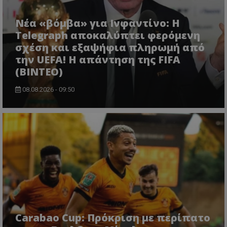
Νέα «βόμβα» για Ινφαντίνο: Η
Telegraph αποκαλύπτει φερόμενη
σχέση και εξαψήφια πληρωμή από
την UEFA! Η απάντηση της FIFA
(ΒΙΝΤΕΟ)
08.08.2026 - 09:50
Carabao Cup: Πρόκριση με περίπατο