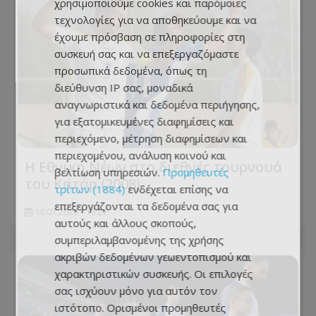
χρησιμοποιούμε cookies και παρόμοιες
τεχνολογίες για να αποθηκεύουμε και να
έχουμε πρόσβαση σε πληροφορίες στη
συσκευή σας και να επεξεργαζόμαστε
προσωπικά δεδομένα, όπως τη
διεύθυνση IP σας, μοναδικά
αναγνωριστικά και δεδομένα περιήγησης,
για εξατομικευμένες διαφημίσεις και
περιεχόμενο, μέτρηση διαφημίσεων και
περιεχομένου, ανάλυση κοινού και
Η Εθνική Νέων στο διεθνές τουρνουά
βελτίωση υπηρεσιών.
Προμηθευτές
του Κατάρ (2008)
τρίτων (1884)
ενδέχεται επίσης να
επεξεργάζονται τα δεδομένα σας για
15.07.2026 - 15:27
αυτούς και άλλους σκοπούς,
συμπεριλαμβανομένης της χρήσης
ακριβών δεδομένων γεωεντοπισμού και
χαρακτηριστικών συσκευής. Οι επιλογές
σας ισχύουν μόνο για αυτόν τον
ιστότοπο. Ορισμένοι προμηθευτές