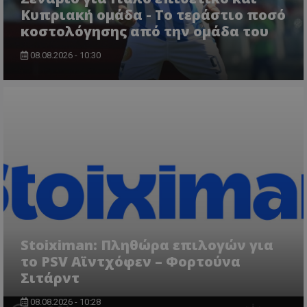
Κυπριακή ομάδα - Το τεράστιο ποσό
κοστολόγησης από την ομάδα του
08.08.2026 - 10:30
Stoiximan: Πληθώρα επιλογών για
το PSV Αϊντχόφεν – Φορτούνα
Σιτάρντ
08.08.2026 - 10:28