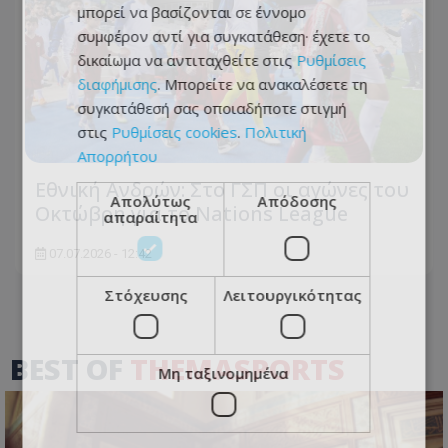
μπορεί να βασίζονται σε έννομο
συμφέρον αντί για συγκατάθεση· έχετε το
δικαίωμα να αντιταχθείτε στις
Ρυθμίσεις
διαφήμισης
. Μπορείτε να ανακαλέσετε τη
συγκατάθεσή σας οποιαδήποτε στιγμή
στις
Ρυθμίσεις cookies
.
Πολιτική
Απορρήτου
Εθνική Ανδρών: Στο ΓΣΠ οι αγώνες του
Απολύτως
Απόδοσης
Οκτώβρη για το Nations League
απαραίτητα
07.07.2026 - 12:42
Στόχευσης
Λειτουργικότητας
BEST OF
THEMASPORTS
Μη ταξινομημένα