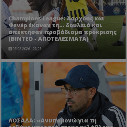
Champions League: Άαρχους και
Φενέρ έκαναν τη... δουλειά και
απέκτησαν προβάδισμα πρόκρισης
(ΒΙΝΤΕΟ - ΑΠΟΤΕΛΕΣΜΑΤΑ)
05.08.2026 - 23:23
ΛΟΣΑΔΑ: «Ανυπομονώ για τη