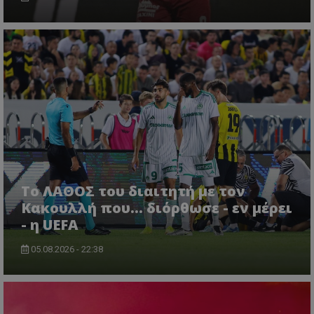
Το ΛΑΘΟΣ του διαιτητή με τον
Κακουλλή που... διόρθωσε - εν μέρει
- η UEFA
05.08.2026 - 22:38