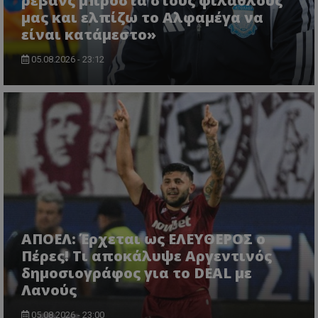
ρεβάνς μπροστά στους φιλάθλους
μας και ελπίζω το Αλφαμέγα να
είναι κατάμεστο»
05.08.2026 - 23:12
ΑΠΟΕΛ: Έρχεται ως ΕΛΕΥΘΕΡΟΣ ο
Πέρες! Τι αποκάλυψε Αργεντινός
δημοσιογράφος για το DEAL με
Λανούς
05.08.2026 - 23:00