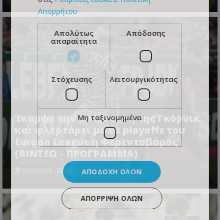
Απορρήτου
Απολύτως
Απόδοσης
απαραίτητα
Στόχευσης
Λειτουργικότητας
Έκαμψε την αντίσταση της Γκόρνικ
Μη ταξινομημένα
και φλερτάρει με τα playoffs του
Europa League η Φερεντσβάρος
(ΒΙΝΤΕΟ - ΠΡΟΓΡΑΜΜΑ)
ΑΠΟΔΟΧΉ ΌΛΩΝ
05.08.2026 - 23:45
ΑΠΌΡΡΙΨΗ ΌΛΩΝ