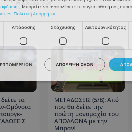
05.06.2026 - 21:30
ιαφήμισης
. Μπορείτε να ανακαλέσετε τη συγκατάθεσή σας οποι
ookies
.
Πολιτική Απορρήτου
Απόδοσης
Στόχευσης
Λειτουργικότητας
ΛΕΠΤΟΜΕΡΕΙΏΝ
ΑΠΌΡΡΙΨΗ ΌΛΩΝ
ΑΠΟ
 δείτε τα
ΜΕΤΑΔΟΣΕΙΣ (5/8): Από
λν-Ομόνοια
που θα δείτε την
πουργκ-
πρώτη μονομαχία του
ΤΑΔΟΣΕΙΣ
ΑΠΟΛΛΩΝΑ με την
Μπραν!