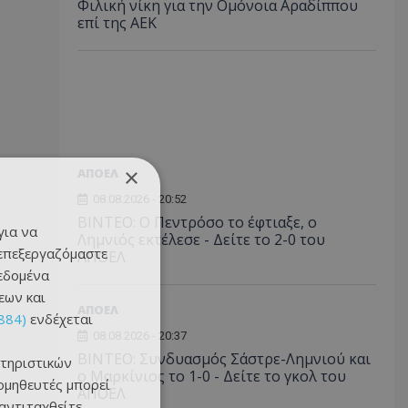
Φιλική νίκη για την Ομόνοια Αραδίππου
επί της ΑΕΚ
×
ΑΠΟΕΛ
08.08.2026 - 20:52
ΒΙΝΤΕΟ: Ο Πεντρόσο το έφτιαξε, ο
για να
Λημνιός εκτέλεσε - Δείτε το 2-0 του
 επεξεργαζόμαστε
ΑΠΟΕΛ
δεδομένα
εων και
ΑΠΟΕΛ
884)
ενδέχεται
08.08.2026 - 20:37
ΒΙΝΤΕΟ: Συνδυασμός Σάστρε-Λημνιού και
τηριστικών
ο Μαρκίνιος το 1-0 - Δείτε το γκολ του
ομηθευτές μπορεί
ΑΠΟΕΛ
 αντιταχθείτε