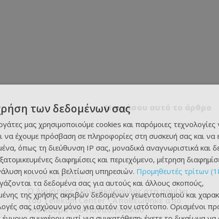
χρήση των δεδομένων σας
Μοιράσου αυτό το άρθρο
εργάτες μας χρησιμοποιούμε cookies και παρόμοιες τεχνολογίες 
ι να έχουμε πρόσβαση σε πληροφορίες στη συσκευή σας και να
ένα, όπως τη διεύθυνση IP σας, μοναδικά αναγνωριστικά και 
εξατομικευμένες διαφημίσεις και περιεχόμενο, μέτρηση διαφημίσ
νάλυση κοινού και βελτίωση υπηρεσιών.
Προμηθευτές τρίτων (1
ΕΠΌΜΕΝΟ ΆΡΘΡΟ
ργάζονται τα δεδομένα σας για αυτούς και άλλους σκοπούς,
Ο Δημήτρης Γιαννακόπουλος στη σουίτα
ένης της χρήσης ακριβών δεδομένων γεωεντοπισμού και χαρακ
του Telekom Center - Αποθεώθηκε από
ιλογές σας ισχύουν μόνο για αυτόν τον ιστότοπο. Ορισμένοι πρ
τον κόσμο του Παναθηναϊκού
 έννομο συμφέρον αντί για συγκατάθεση· έχετε το δικαίωμα να