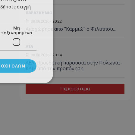
αδήποτε στιγμή
ΠΑΡΑΣΚΗΝΙΟ
08.08.2026 - 20:22
Μη
Aποχώρησε απο "Καρμιώ" ο Φιλίππου...
ταξινομημένα
ΑΕΛ
08.08.2026 - 20:14
ΑΕΛ: Προεδρική παρουσία στην Πολωνία -
ΔΟΧΉ ΌΛΩΝ
ΚΛΙΚ από την προπόνηση
Περισσότερα