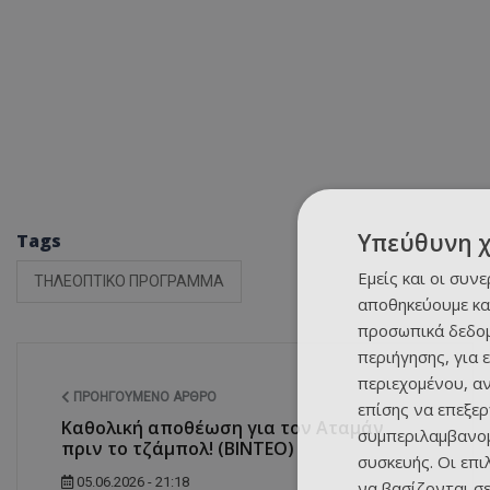
Υπεύθυνη 
Tags
Εμείς και οι συν
ΤΗΛΕΟΠΤΙΚΟ ΠΡΟΓΡΑΜΜΑ
αποθηκεύουμε κα
προσωπικά δεδομ
περιήγησης, για 
περιεχομένου, α
ΠΡΟΗΓΟΎΜΕΝΟ ΆΡΘΡΟ
επίσης να επεξε
Καθολική αποθέωση για τον Αταμάν
συμπεριλαμβανομ
πριν το τζάμπολ! (ΒΙΝΤΕΟ)
συσκευής. Οι επ
05.06.2026 - 21:18
να βασίζονται σε