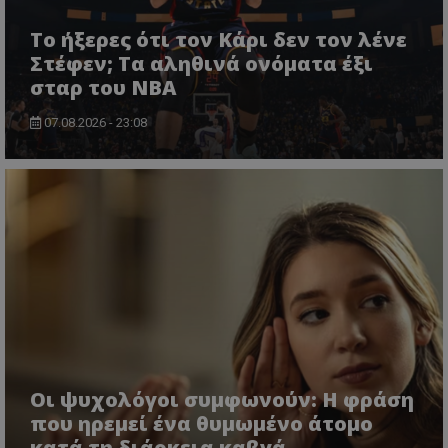
Το ήξερες ότι τον Κάρι δεν τον λένε
Στέφεν; Τα αληθινά ονόματα έξι
σταρ του NBA
07.08.2026 - 23:08
Οι ψυχολόγοι συμφωνούν: Η φράση
που ηρεμεί ένα θυμωμένο άτομο
κατά τη διάρκεια καβγά