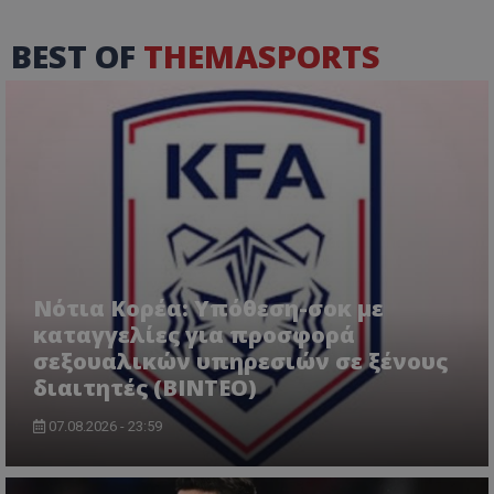
BEST OF
THEMASPORTS
Νότια Κορέα: Υπόθεση-σοκ με
καταγγελίες για προσφορά
σεξουαλικών υπηρεσιών σε ξένους
διαιτητές (BINTEO)
07.08.2026 - 23:59