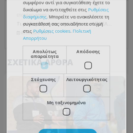
συμφέρον αντί για συγκατάθεση· έχετε το
δικαίωμα να αντιταχθείτε στις
Ρυθμίσεις
ΕΠΌΜΕΝΟ ΆΡΘΡΟ
διαφήμισης
. Μπορείτε να ανακαλέσετε τη
Τι μάθαμε για τα περί Ηλία και ΑΠΟΕΛ…
συγκατάθεσή σας οποιαδήποτε στιγμή
στις
Ρυθμίσεις cookies
.
Πολιτική
05.06.2026 - 09:31
Απορρήτου
Απολύτως
Απόδοσης
απαραίτητα
ΣΧΕΤΙΚΑ ΑΡΘΡΑ
Στόχευσης
Λειτουργικότητας
Μη ταξινομημένα