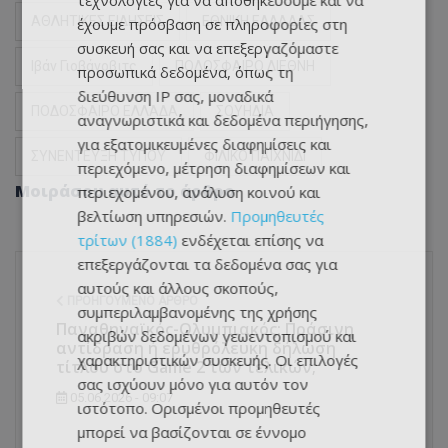
τεχνολογίες για να αποθηκεύουμε και να
ΑΘΛΗΤΙΚΕΣ ΕΙΔΗΣΕΙΣ
ΕΘΝΙΚΗ ΕΛΛΑΔΑΣ
έχουμε πρόσβαση σε πληροφορίες στη
συσκευή σας και να επεξεργαζόμαστε
Ιβάν Γιοβάνοβιτς
ΠΟΔΟΣΦΑΙΡΟ ΔΙΕΘΝΗ
προσωπικά δεδομένα, όπως τη
διεύθυνση IP σας, μοναδικά
ΠΟΔΟΣΦΑΙΡΟ ΕΛΛΑΔΑ
ΣΟΥΗΔΙΑ
αναγνωριστικά και δεδομένα περιήγησης,
για εξατομικευμένες διαφημίσεις και
ΣΥΝΕΝΤΕΥΞΗ ΤΥΠΟΥ
ΦΙΛΙΚΟ ΠΑΙΧΝΙΔΙ
περιεχόμενο, μέτρηση διαφημίσεων και
Μοιράσου αυτό το άρθρο
περιεχομένου, ανάλυση κοινού και
βελτίωση υπηρεσιών.
Προμηθευτές
τρίτων (1884)
ενδέχεται επίσης να
επεξεργάζονται τα δεδομένα σας για
αυτούς και άλλους σκοπούς,
ΠΡΟΗΓΟΎΜΕΝΟ ΆΡΘΡΟ
συμπεριλαμβανομένης της χρήσης
Παναθηναϊκός-Ολυμπιακός: Πράσινη
ακριβών δεδομένων γεωεντοπισμού και
αντίδραση ή ερυθρόλευκη δήλωση
χαρακτηριστικών συσκευής. Οι επιλογές
τίτλου στο Game 2 των τελικών;
σας ισχύουν μόνο για αυτόν τον
05.06.2026 - 09:07
ιστότοπο. Ορισμένοι προμηθευτές
μπορεί να βασίζονται σε έννομο