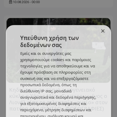
10.08.2026 - 00:00
×
Υπεύθυνη χρήση των
δεδομένων σας
Εμείς και οι συνεργάτες μας
χρησιμοποιούμε cookies και παρόμοιες
τεχνολογίες για να αποθηκεύουμε και να
έχουμε πρόσβαση σε πληροφορίες στη
συσκευή σας και να επεξεργαζόμαστε
προσωπικά δεδομένα, όπως τη
Κηδεύτηκε σε στενό οικογενειακό
διεύθυνση IP σας, μοναδικά
κύκλο ο Χόρχε Μέσι: Συντετριμμένος ο
αναγνωριστικά και δεδομένα περιήγησης,
Λιονέλ είπε το τελευταίο «αντίο» στον
για εξατομικευμένες διαφημίσεις και
πατέρα του (ΒΙΝΤΕΟ - ΦΩΤΟΓΡΑΦΙΕΣ)
περιεχόμενο, μέτρηση διαφημίσεων και
περιεχομένου, ανάλυση κοινού και