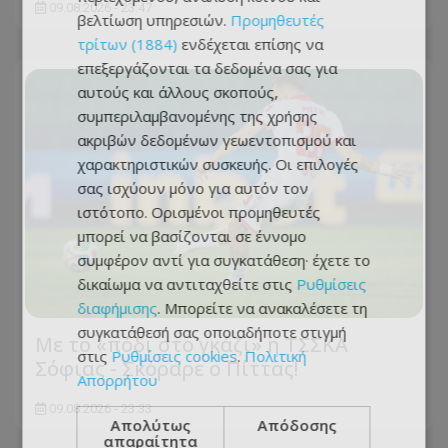
09.08.2026 - 23:47
βελτίωση υπηρεσιών.
Προμηθευτές
τρίτων (1884)
ενδέχεται επίσης να
επεξεργάζονται τα δεδομένα σας για
αυτούς και άλλους σκοπούς,
συμπεριλαμβανομένης της χρήσης
ακριβών δεδομένων γεωεντοπισμού και
χαρακτηριστικών συσκευής. Οι επιλογές
σας ισχύουν μόνο για αυτόν τον
ιστότοπο. Ορισμένοι προμηθευτές
μπορεί να βασίζονται σε έννομο
συμφέρον αντί για συγκατάθεση· έχετε το
δικαίωμα να αντιταχθείτε στις
Ρυθμίσεις
διαφήμισης
. Μπορείτε να ανακαλέσετε τη
συγκατάθεσή σας οποιαδήποτε στιγμή
Με το «πόδι στο γκάζι» η ΤΣΣΚΑ
στις
Ρυθμίσεις cookies
.
Πολιτική
Σόφιας - Σκόραρε ο Πίττας!
Απορρήτου
09.08.2026 - 23:33
Απολύτως
Απόδοσης
απαραίτητα