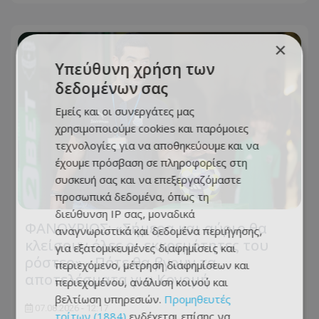
×
Υπεύθυνη χρήση των
δεδομένων σας
Εμείς και οι συνεργάτες μας
χρησιμοποιούμε cookies και παρόμοιες
τεχνολογίες για να αποθηκεύουμε και να
έχουμε πρόσβαση σε πληροφορίες στη
συσκευή σας και να επεξεργαζόμαστε
προσωπικά δεδομένα, όπως τη
διεύθυνση IP σας, μοναδικά
ΦΑΝΟΥΡΙΟΣ: «Σήμερα και αύριο θα
αναγνωριστικά και δεδομένα περιήγησης,
κλείσουν όλες οι εκκρεμότητες του
για εξατομικευμένες διαφημίσεις και
ρόστερ» - Πότε θα βγουν τα
περιεχόμενο, μέτρηση διαφημίσεων και
αποτελέσματα για Κονομή
περιεχομένου, ανάλυση κοινού και
βελτίωση υπηρεσιών.
Προμηθευτές
07.08.2026 - 12:17
τρίτων (1884)
ενδέχεται επίσης να