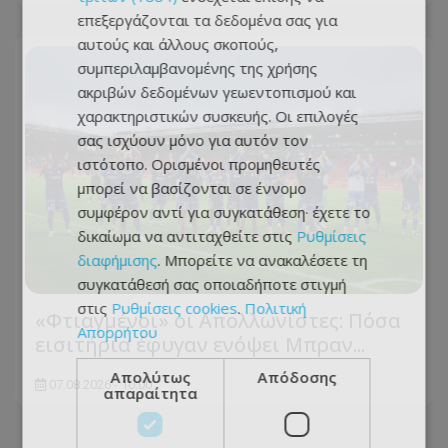
επεξεργάζονται τα δεδομένα σας για
αυτούς και άλλους σκοπούς,
συμπεριλαμβανομένης της χρήσης
ακριβών δεδομένων γεωεντοπισμού και
χαρακτηριστικών συσκευής. Οι επιλογές
σας ισχύουν μόνο για αυτόν τον
ιστότοπο. Ορισμένοι προμηθευτές
μπορεί να βασίζονται σε έννομο
συμφέρον αντί για συγκατάθεση· έχετε το
δικαίωμα να αντιταχθείτε στις
Ρυθμίσεις
διαφήμισης
. Μπορείτε να ανακαλέσετε τη
συγκατάθεσή σας οποιαδήποτε στιγμή
στις
Ρυθμίσεις cookies
.
Πολιτική
«Φτιαγμένοι» οι Απολλωνίστες: Πόσα
Απορρήτου
εισιτήρια έφυγαν ενόψει Μπραν...
Απολύτως
Απόδοσης
07.08.2026 - 10:00
απαραίτητα