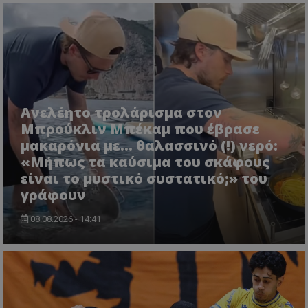
Ανελέητο τρολάρισμα στον
Μπρούκλιν Μπέκαμ που έβρασε
μακαρόνια με... θαλασσινό (!) νερό:
«Μήπως τα καύσιμα του σκάφους
είναι το μυστικό συστατικό;» του
γράφουν
08.08.2026 - 14:41