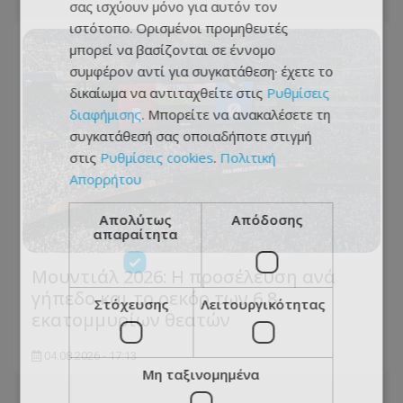
σας ισχύουν μόνο για αυτόν τον
ιστότοπο. Ορισμένοι προμηθευτές
μπορεί να βασίζονται σε έννομο
συμφέρον αντί για συγκατάθεση· έχετε το
δικαίωμα να αντιταχθείτε στις
Ρυθμίσεις
διαφήμισης
. Μπορείτε να ανακαλέσετε τη
συγκατάθεσή σας οποιαδήποτε στιγμή
στις
Ρυθμίσεις cookies
.
Πολιτική
Απορρήτου
Απολύτως
Απόδοσης
απαραίτητα
Μουντιάλ 2026: Η προσέλευση ανά
γήπεδο και το ρεκόρ των 6,8
Στόχευσης
Λειτουργικότητας
εκατομμυρίων θεατών
04.08.2026 - 17:13
Μη ταξινομημένα