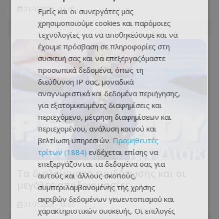
31.07.2026 - 15:40
Εμείς και οι συνεργάτες μας
χρησιμοποιούμε cookies και παρόμοιες
τεχνολογίες για να αποθηκεύουμε και να
έχουμε πρόσβαση σε πληροφορίες στη
συσκευή σας και να επεξεργαζόμαστε
προσωπικά δεδομένα, όπως τη
διεύθυνση IP σας, μοναδικά
αναγνωριστικά και δεδομένα περιήγησης,
για εξατομικευμένες διαφημίσεις και
περιεχόμενο, μέτρηση διαφημίσεων και
περιεχομένου, ανάλυση κοινού και
βελτίωση υπηρεσιών.
Προμηθευτές
τρίτων (1884)
ενδέχεται επίσης να
επεξεργάζονται τα δεδομένα σας για
Τα διαλείμματα ενυδάτωσης και οι
αυτούς και άλλους σκοπούς,
μεγάλες αποδοκιμασίες
συμπεριλαμβανομένης της χρήσης
ακριβών δεδομένων γεωεντοπισμού και
31.07.2026 - 13:55
χαρακτηριστικών συσκευής. Οι επιλογές