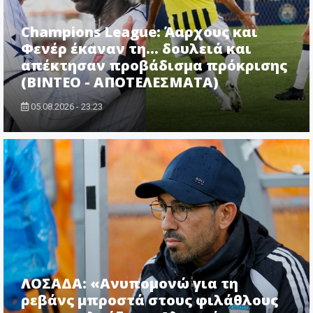
Champions League: Άαρχους και
Φενέρ έκαναν τη... δουλειά και
απέκτησαν προβάδισμα πρόκρισης
(ΒΙΝΤΕΟ - ΑΠΟΤΕΛΕΣΜΑΤΑ)
05.08.2026 - 23:23
ΛΟΣΑΔΑ: «Ανυπομονώ για τη
ρεβάνς μπροστά στους φιλάθλους