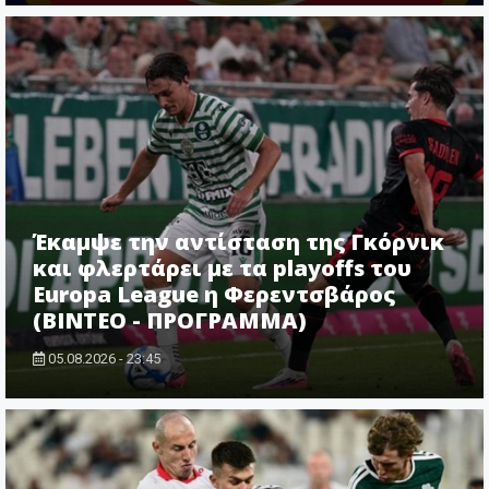
Έκαμψε την αντίσταση της Γκόρνικ
και φλερτάρει με τα playoffs του
Europa League η Φερεντσβάρος
(ΒΙΝΤΕΟ - ΠΡΟΓΡΑΜΜΑ)
05.08.2026 - 23:45