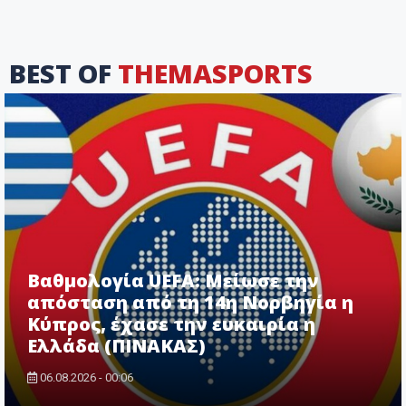
BEST OF
THEMASPORTS
Βαθμολογία UEFA: Μείωσε την
απόσταση από τη 14η Νορβηγία η
Κύπρος, έχασε την ευκαιρία η
Ελλάδα (ΠΙΝΑΚΑΣ)
06.08.2026 - 00:06