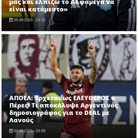
μας και ελπίζω το Αλφαμέγα να
είναι κατάμεστο»
05.08.2026 - 23:12
ΑΠΟΕΛ: Έρχεται ως ΕΛΕΥΘΕΡΟΣ ο
Πέρες! Τι αποκάλυψε Αργεντινός
δημοσιογράφος για το DEAL με
Λανούς
05.08.2026 - 23:00