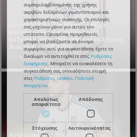
συμπεριλαμβανομένης της χρήσης
ακριβών δεδομένων γεωεντοπισμού και
χαρακτηριστικών συσκευής. Οι επιλογές
Νότια Κορέα: Υπόθεση-σοκ με
σας ισχύουν μόνο για αυτόν τον
καταγγελίες για προσφορά
ιστότοπο. Ορισμένοι προμηθευτές
σεξουαλικών υπηρεσιών σε ξένους
μπορεί να βασίζονται σε έννομο
διαιτητές (BINTEO)
συμφέρον αντί για συγκατάθεση· έχετε το
δικαίωμα να αντιταχθείτε στις
Ρυθμίσεις
07.08.2026 - 23:59
διαφήμισης
. Μπορείτε να ανακαλέσετε τη
συγκατάθεσή σας οποιαδήποτε στιγμή
στις
Ρυθμίσεις cookies
.
Πολιτική
Απορρήτου
Απολύτως
Απόδοσης
απαραίτητα
Στόχευσης
Λειτουργικότητας
Κουλιεράκης, Ρόμα: Ο δέκατος