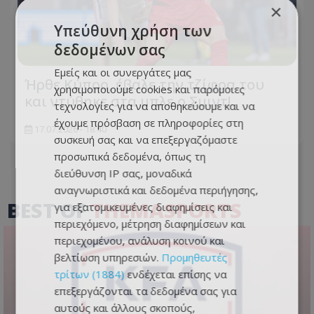
×
Υπεύθυνη χρήση των
δεδομένων σας
Εμείς και οι συνεργάτες μας
Ήρθε Κύπρο, έβαλε την τζίφρα του
χρησιμοποιούμε cookies και παρόμοιες
και ντύθηκε στα μπλε ο Σμιντ!
τεχνολογίες για να αποθηκεύουμε και να
έχουμε πρόσβαση σε πληροφορίες στη
17.07.2026 - 18:40
συσκευή σας και να επεξεργαζόμαστε
προσωπικά δεδομένα, όπως τη
διεύθυνση IP σας, μοναδικά
αναγνωριστικά και δεδομένα περιήγησης,
BEST OF
THEMASPORTS
για εξατομικευμένες διαφημίσεις και
περιεχόμενο, μέτρηση διαφημίσεων και
περιεχομένου, ανάλυση κοινού και
βελτίωση υπηρεσιών.
Προμηθευτές
τρίτων (1884)
ενδέχεται επίσης να
επεξεργάζονται τα δεδομένα σας για
αυτούς και άλλους σκοπούς,