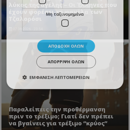
λύκος της αγέλης – Οι Έλληνες που
έχουν φορέσει τη φανέλα των
Μη ταξινομημένα
Τζαλορόσι
07.08.2026 - 23:54
ΑΠΟΔΟΧΉ ΌΛΩΝ
ΑΠΌΡΡΙΨΗ ΌΛΩΝ
ΕΜΦΆΝΙΣΗ ΛΕΠΤΟΜΕΡΕΙΏΝ
Παραλείπεις την προθέρμανση
πριν το τρέξιμο; Γιατί δεν πρέπει
να βγαίνεις για τρέξιμο “κρύος”