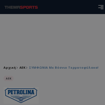
Αρχική
ΑEK
ΣΥΜΦΩΝΙΑ Με Βόσνιο Τερματοφύλακα!
ΑEK