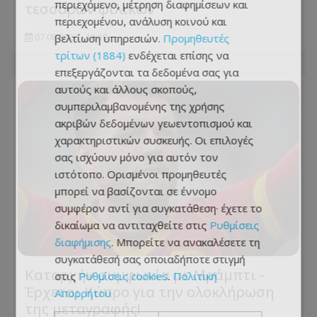
περιεχόμενο, μέτρηση διαφημίσεων και
τεσσάρων φιλικών
περιεχομένου, ανάλυση κοινού και
βελτίωση υπηρεσιών.
Προμηθευτές
07.08.2026 - 12:39
τρίτων (1884)
ενδέχεται επίσης να
επεξεργάζονται τα δεδομένα σας για
αυτούς και άλλους σκοπούς,
συμπεριλαμβανομένης της χρήσης
ακριβών δεδομένων γεωεντοπισμού και
χαρακτηριστικών συσκευής. Οι επιλογές
σας ισχύουν μόνο για αυτόν τον
ιστότοπο. Ορισμένοι προμηθευτές
μπορεί να βασίζονται σε έννομο
συμφέρον αντί για συγκατάθεση· έχετε το
δικαίωμα να αντιταχθείτε στις
Ρυθμίσεις
διαφήμισης
. Μπορείτε να ανακαλέσετε τη
συγκατάθεσή σας οποιαδήποτε στιγμή
Καταρχήν συμφωνία με Μράμπτι -
στις
Ρυθμίσεις cookies
.
Πολιτική
Έρχεται Κύπρο για την ολοκλήρωση
Απορρήτου
της μεταγραφής!