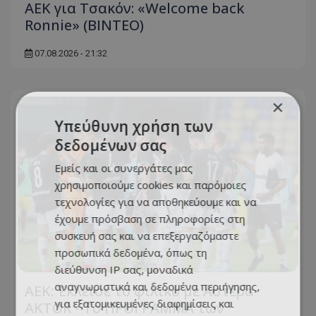
ΑΕΚ για Τσακόν: «Welcome back
Ronnie» (ΒΙΝΤΕΟ)
07.08.2026 - 21:32
×
Υπεύθυνη χρήση των
δεδομένων σας
Εμείς και οι συνεργάτες μας
χρησιμοποιούμε cookies και παρόμοιες
τεχνολογίες για να αποθηκεύουμε και να
έχουμε πρόσβαση σε πληροφορίες στη
συσκευή σας και να επεξεργαζόμαστε
προσωπικά δεδομένα, όπως τη
διεύθυνση IP σας, μοναδικά
αναγνωριστικά και δεδομένα περιήγησης,
ΑΕΚ: Έκλεισε το φιλικό με Αστέρα
για εξατομικευμένες διαφημίσεις και
AKTOR - Το ΠΡΟΓΡΑΜΜΑ των