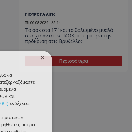
ΓΙΟΥΡΟΠΑ ΛΙΓΚ
06.08.2026 - 22:44
Το σοκ στα 17'' και το θολωμένο μυαλό
στοίχισαν στον ΠΑΟΚ, που μπορεί την
πρόκριση στις Βρυξέλλες
×
Περισσότερα
για να
 επεξεργαζόμαστε
δεδομένα
εων και
884)
ενδέχεται
τηριστικών
ομηθευτές μπορεί
 αντιταχθείτε