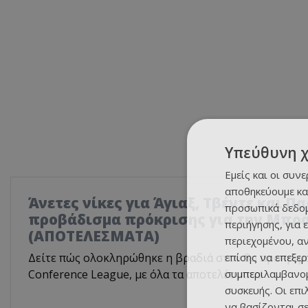
Υπεύθυνη 
Εμείς και οι συν
αποθηκεύουμε κα
Άνετες νίκες για Άγιαξ, Τβέντε και Π
προσωπικά δεδομ
προβάδισμα πρόκρισης για την Μπρ
περιήγησης, για 
(ΑΠΟΤΕΛΕΣΜΑΤΑ)
περιεχομένου, α
επίσης να επεξε
Δείτε πώς ολοκληρώθηκε η βραδιά στον 3ο προκριμ
συμπεριλαμβανομ
Conference League, με όλα τα αποτελέσματα!
συσκευής. Οι επ
να βασίζονται σε