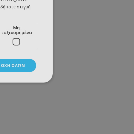
αδήποτε στιγμή
Μη
ταξινομημένα
ΔΟΧΉ ΌΛΩΝ