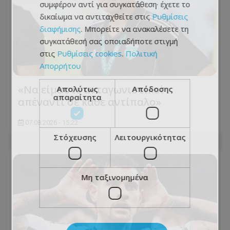
συμφέρον αντί για συγκατάθεση· έχετε το
δικαίωμα να αντιταχθείτε στις
Ρυθμίσεις
διαφήμισης
. Μπορείτε να ανακαλέσετε τη
συγκατάθεσή σας οποιαδήποτε στιγμή
στις
Ρυθμίσεις cookies
.
Πολιτική
Απορρήτου
«Να είμαστε ανταγωνιστικοί
Απολύτως
Απόδοσης
απαραίτητα
απέναντι σε κάθε αντίπαλο»
07.08.2026 - 15:22
Στόχευσης
Λειτουργικότητας
Μη ταξινομημένα