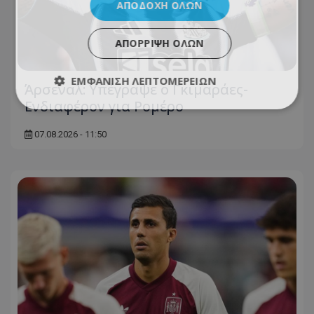
ΑΠΟΔΟΧΉ ΌΛΩΝ
ΑΠΌΡΡΙΨΗ ΌΛΩΝ
ΕΜΦΆΝΙΣΗ ΛΕΠΤΟΜΕΡΕΙΏΝ
Άρσεναλ: Υπέγραψε ο Γκιμαράες-
Ενδιαφέρον για Ρομέρο
07.08.2026 - 11:50