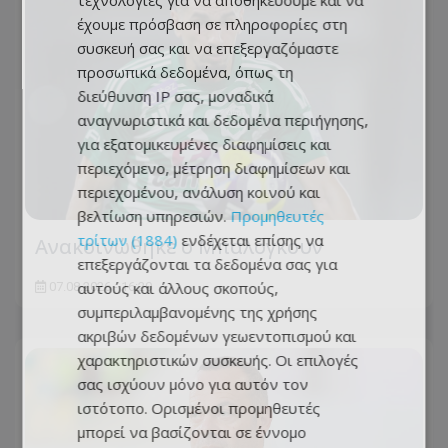
τεχνολογίες για να αποθηκεύουμε και να
έχουμε πρόσβαση σε πληροφορίες στη
συσκευή σας και να επεξεργαζόμαστε
προσωπικά δεδομένα, όπως τη
διεύθυνση IP σας, μοναδικά
αναγνωριστικά και δεδομένα περιήγησης,
για εξατομικευμένες διαφημίσεις και
περιεχόμενο, μέτρηση διαφημίσεων και
περιεχομένου, ανάλυση κοινού και
βελτίωση υπηρεσιών.
Προμηθευτές
τρίτων (1884)
ενδέχεται επίσης να
Ανακοινώθηκε ο Μπαλόγκουν
επεξεργάζονται τα δεδομένα σας για
αυτούς και άλλους σκοπούς,
07.08.2026 - 16:20
συμπεριλαμβανομένης της χρήσης
ακριβών δεδομένων γεωεντοπισμού και
χαρακτηριστικών συσκευής. Οι επιλογές
σας ισχύουν μόνο για αυτόν τον
ιστότοπο. Ορισμένοι προμηθευτές
μπορεί να βασίζονται σε έννομο