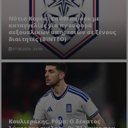
Νότια Κορέα: Υπόθεση-σοκ με
καταγγελίες για προσφορά
σεξουαλικών υπηρεσιών σε ξένους
διαιτητές (BINTEO)
07.08.2026 - 23:59
Κουλιεράκης, Ρόμα: Ο δέκατος