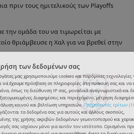
α πριν τους ημιτελικούς των Playoffs
 με την ομάδα του να τιμωρείται με
οίο θριάμβευσε η Χαλ για να βρεθεί στην
χρήση των δεδομένων σας
ελίες για
εργάτες μας χρησιμοποιούμε cookies και παρόμοιες τεχνολογίες 
ε ξένους
ι να έχουμε πρόσβαση σε πληροφορίες στη συσκευή σας και να
ένα, όπως τη διεύθυνση IP σας, μοναδικά αναγνωριστικά και 
εξατομικευμένες διαφημίσεις και περιεχόμενο, μέτρηση διαφημίσ
ρέα, με επίκεντρο
νάλυση κοινού και βελτίωση υπηρεσιών.
Προμηθευτές τρίτων (1
 διαιτητές.
ργάζονται τα δεδομένα σας για αυτούς και άλλους σκοπούς,
ένης της χρήσης ακριβών δεδομένων γεωεντοπισμού και χαρακ
ιλογές σας ισχύουν μόνο για αυτόν τον ιστότοπο. Ορισμένοι πρ
8 λεπτών θέλησε ν' απολογηθεί δημοσίως για
 έννομο συμφέρον αντί για συγκατάθεση· έχετε το δικαίωμα να