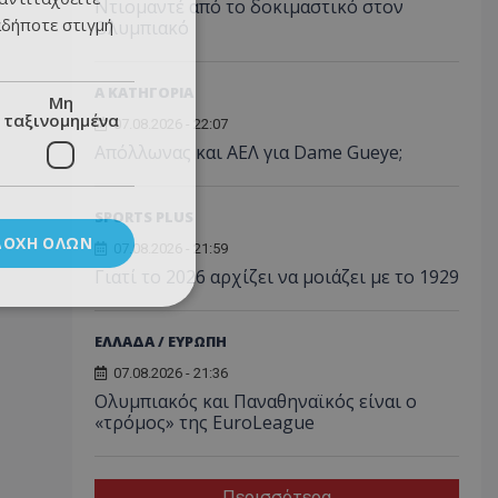
Ντιομαντέ από το δοκιμαστικό στον
αδήποτε στιγμή
Ολυμπιακό
Α ΚΑΤΗΓΟΡΙΑ
Μη
ταξινομημένα
07.08.2026 - 22:07
Απόλλωνας και ΑΕΛ για Dame Gueye;
SPORTS PLUS
ΔΟΧΉ ΌΛΩΝ
07.08.2026 - 21:59
Γιατί το 2026 αρχίζει να μοιάζει με το 1929
ΕΛΛΑΔΑ / ΕΥΡΩΠΗ
07.08.2026 - 21:36
Ολυμπιακός και Παναθηναϊκός είναι ο
«τρόμος» της EuroLeague
Περισσότερα