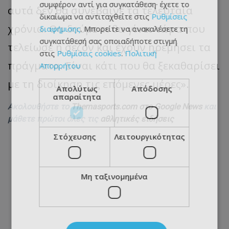
συμφέρον αντί για συγκατάθεση· έχετε το
αυτά δεν θα συνέβαινε τα τελευταία
δικαίωμα να αντιταχθείτε στις
Ρυθμίσεις
χρόνια. Θα δούμε τι θα γίνει τώρα που
διαφήμισης
. Μπορείτε να ανακαλέσετε τη
συγκατάθεσή σας οποιαδήποτε στιγμή
τελείωσε η σεζόν και έχουν ηρεμήσει τα
στις
Ρυθμίσεις cookies
.
Πολιτική
πράγματα. Είναι κάτι που θα ξεκαθαρίσει
Απορρήτου
με τη διοίκηση τις επόμενες μέρες».
Απολύτως
Απόδοσης
απαραίτητα
Ακολουθήστε το
Themasports.com στο Google News
και
μάθετε πρώτοι όλες τις
αθλητικές ειδήσεις
Στόχευσης
Λειτουργικότητας
Μη ταξινομημένα