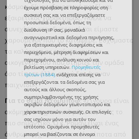
τεχνολογίες για να αποθηκεύουμε και να
κόσμου. Είναι εξαιρετικό παιδί και
έχουμε πρόσβαση σε πληροφορίες στη
συσκευή σας και να επεξεργαζόμαστε
εξαιρετικός χαρακτήρας. Ήθελε να
προσωπικά δεδομένα, όπως τη
συνεχίσει στο εξωτερικό και είμαστε
διεύθυνση IP σας, μοναδικά
αναγνωριστικά και δεδομένα περιήγησης,
χαρούμενοι που το κατάφερε. Ευχόμαστε
για εξατομικευμένες διαφημίσεις και
τα καλύτερα σε εκείνον και την
περιεχόμενο, μέτρηση διαφημίσεων και
περιεχομένου, ανάλυση κοινού και
οικογένεια του που στήριξε την ομάδα
βελτίωση υπηρεσιών.
Προμηθευτές
όσο τίποτε άλλο, αφού δεν έχαναν
τρίτων (1884)
ενδέχεται επίσης να
επεξεργάζονται τα δεδομένα σας για
παιχνίδι».
αυτούς και άλλους σκοπούς,
συμπεριλαμβανομένης της χρήσης
Για το θέμα Ντουμπόφ:
«Σίγουρα είναι
ακριβών δεδομένων γεωεντοπισμού και
ακόμη ένα σημαντικό μέτωπο, ίσως το
χαρακτηριστικών συσκευής. Οι επιλογές
σας ισχύουν μόνο για αυτόν τον
πιο σημαντικό. Ο κ. Ρομάν είναι ένας
ιστότοπο. Ορισμένοι προμηθευτές
άνθρωπος χωρίς τον οποίο τίποτα από
μπορεί να βασίζονται σε έννομο