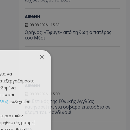
ΔΙΕΘΝΗ
08.08.2026 - 15:23
Θρήνος: «Έφυγε» από τη ζωή ο πατέρας
του Μέσι
×
για να
 επεξεργαζόμαστε
ΔΙΕΘΝΗ
δεδομένα
εων και
08.08.2026 - 15:09
Επιθετικός της Εθνικής Αγγλίας
884)
ενδέχεται
κατηγορείται για σοβαρό επεισόδιο σε
κλαμπ του Λονδίνου!
τηριστικών
ομηθευτές μπορεί
 αντιταχθείτε
ΑΕΛ