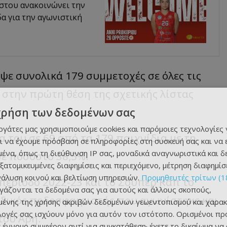
στου ανακοινώνει την
α για την αγωνιστική
ψε συνολικά 179 συμμετοχές σε όλες τις
 στην πρώτη θέση της σχετικής λίστας
χρήση των δεδομένων σας
εργάτες μας χρησιμοποιούμε cookies και παρόμοιες τεχνολογίες 
 του σε 69 από τα 179 παιχνίδια με τη
ι να έχουμε πρόσβαση σε πληροφορίες στη συσκευή σας και να
ένα, όπως τη διεύθυνση IP σας, μοναδικά αναγνωριστικά και 
σε ποσοστό 38,5%.
εξατομικευμένες διαφημίσεις και περιεχόμενο, μέτρηση διαφημίσ
νάλυση κοινού και βελτίωση υπηρεσιών.
Προμηθευτές τρίτων (1
περίοδο 2022-23 και το Σούπερ Καπ το
ργάζονται τα δεδομένα σας για αυτούς και άλλους σκοπούς,
ναδικός ποδοσφαιριστής που αγωνίστηκε και
ένης της χρήσης ακριβών δεδομένων γεωεντοπισμού και χαρακ
ιλογές σας ισχύουν μόνο για αυτόν τον ιστότοπο. Ορισμένοι πρ
του Άρη.
 έννομο συμφέρον αντί για συγκατάθεση· έχετε το δικαίωμα να