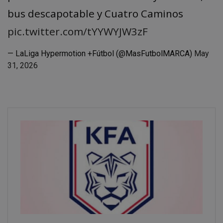
bus descapotable y Cuatro Caminos
pic.twitter.com/tYYWYJW3zF
— LaLiga Hypermotion +Fútbol (@MasFutbolMARCA)
May
31, 2026