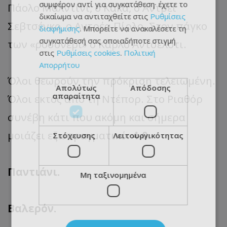
συμφέρον αντί για συγκατάθεση· έχετε το
Πάολο Μαλντίνι, ο Κακά, ο Αντρέι
δικαίωμα να αντιταχθείτε στις
Ρυθμίσεις
Σεβτσένκο, ο Αντρέα Πίρλο. Στον πάγκο
διαφήμισης
. Μπορείτε να ανακαλέσετε τη
συγκατάθεσή σας οποιαδήποτε στιγμή
των «ροσονέρι» ο Κάρλο Αντσελότι.
στις
Ρυθμίσεις cookies
.
Πολιτική
Απορρήτου
Όλοι θεωρούν την πρόκριση τελειωμένη.
Απολύτως
Απόδοσης
απαραίτητα
Όλοι εκτός από τη Ντέπορ. Στο Ριαθόρ
συνέβη κάτι που ακόμη και σήμερα
μοιάζει εξωπραγματικό:
4-0.
Στόχευσης
Λειτουργικότητας
Παντιάνι.
Μη ταξινομημένα
Βαλερόν.