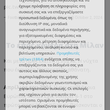
τεχνολογίες για να αποθηκεύουμε και να
pic.twitter.com/J25TkxS0J2
έχουμε πρόσβαση σε πληροφορίες στη
συσκευή σας και να επεξεργαζόμαστε
προσωπικά δεδομένα, όπως τη
— Football Remind ⚽️ (@FootballRemind)
October 2, 2024
διεύθυνση IP σας, μοναδικά
αναγνωριστικά και δεδομένα περιήγησης,
για εξατομικευμένες διαφημίσεις και
περιεχόμενο, μέτρηση διαφημίσεων και
Το έπος κόντρα στη Μίλαν
περιεχομένου, ανάλυση κοινού και
βελτίωση υπηρεσιών.
Προμηθευτές
τρίτων (1884)
ενδέχεται επίσης να
Και μετά ήρθε εκείνη η νύχτα. Η νύχτα
επεξεργάζονται τα δεδομένα σας για
που έκανε τη Ντεπορτίβο αθάνατη.
αυτούς και άλλους σκοπούς,
συμπεριλαμβανομένης της χρήσης
ακριβών δεδομένων γεωεντοπισμού και
Απρίλιος του 2004.
Η πρωταθλήτρια
χαρακτηριστικών συσκευής. Οι επιλογές
σας ισχύουν μόνο για αυτόν τον
Ευρώπης Μίλαν έχει νικήσει 4-1 στο
ιστότοπο. Ορισμένοι προμηθευτές
πρώτο παιχνίδι. Απέναντι βρίσκονται ο
μπορεί να βασίζονται σε έννομο