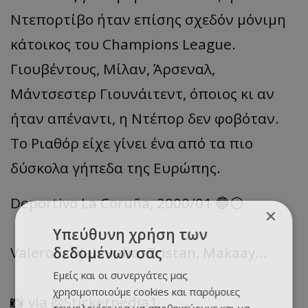
Ντεπορτίβο ήταν επίσης σχεδόν μόνιμη
κάτοικος του Champions League.
Γιουβέντους, Μίλαν, Άρσεναλ,
Μάντσεστερ Γιουνάιτεντ, όποιος κι αν
ήταν απέναντι, η Ντέπορ δεν φοβόταν.
Το Ριαθόρ είχε γίνει ένα από τα πιο
δύσκολα γήπεδα της Ευρώπης.
Deportivo La Coruña, 2000/01 🔵⚪️
×
Υπεύθυνη χρήση των
Valeron, Djalminha, Tristan, Makaay…
δεδομένων σας
Εμείς και οι συνεργάτες μας
χρησιμοποιούμε cookies και παρόμοιες
📸 via
@Stickerpedia1