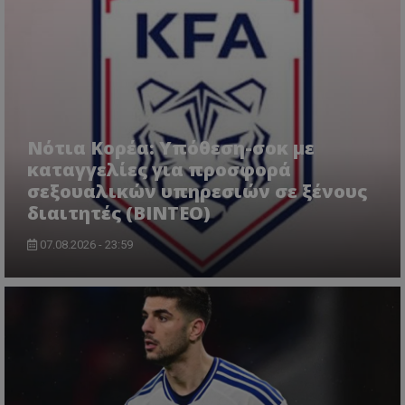
Νότια Κορέα: Υπόθεση-σοκ με
καταγγελίες για προσφορά
σεξουαλικών υπηρεσιών σε ξένους
διαιτητές (BINTEO)
07.08.2026 - 23:59