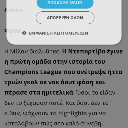
ΑΠΟΔΟΧΉ ΌΛΩΝ
Λούκε.
ΑΠΌΡΡΙΨΗ ΌΛΩΝ
Φραν.
ΕΜΦΆΝΙΣΗ ΛΕΠΤΟΜΕΡΕΙΏΝ
Η Μίλαν διαλύθηκε.
Η Ντεπορτίβο έγινε
η πρώτη ομάδα στην ιστορία του
Champions League που ανέτρεψε ήττα
τριών γκολ σε νοκ άουτ φάση και
πέρασε στα ημιτελικά.
Όσοι το είδαν
δεν το ξέχασαν ποτέ. Και όσοι δεν το
είδαν, ψάχνουν τα highlights για να
καταλάβουν πώς στο καλό συνέβη.