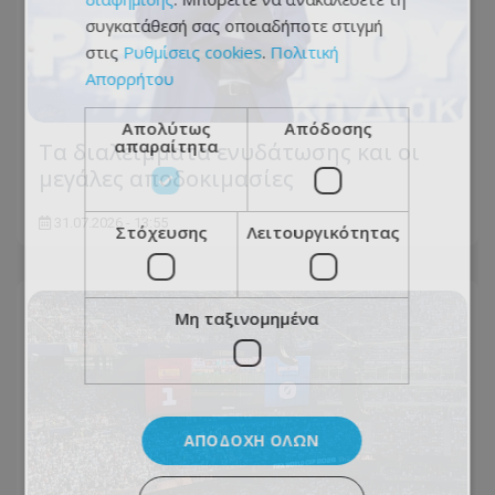
συγκατάθεσή σας οποιαδήποτε στιγμή
στις
Ρυθμίσεις cookies
.
Πολιτική
Απορρήτου
Απολύτως
Απόδοσης
απαραίτητα
Τα διαλείμματα ενυδάτωσης και οι
μεγάλες αποδοκιμασίες
31.07.2026 - 13:55
Στόχευσης
Λειτουργικότητας
Μη ταξινομημένα
ΑΠΟΔΟΧΉ ΌΛΩΝ