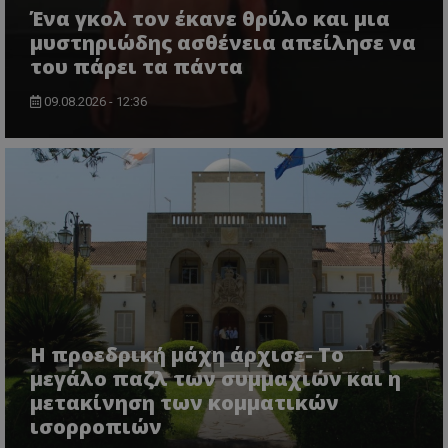
Ένα γκολ τον έκανε θρύλο και μια
μυστηριώδης ασθένεια απείλησε να
του πάρει τα πάντα
09.08.2026 - 12:36
Η προεδρική μάχη άρχισε- Το
μεγάλο παζλ των συμμαχιών και η
μετακίνηση των κομματικών
ισορροπιών