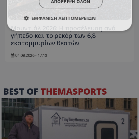
ΑΠΌΡΡΙΨΗ ΌΛΩΝ
ΕΜΦΆΝΙΣΗ ΛΕΠΤΟΜΕΡΕΙΏΝ
Μουντιάλ 2026: Η προσέλευση ανά
γήπεδο και το ρεκόρ των 6,8
εκατομμυρίων θεατών
04.08.2026 - 17:13
BEST OF
THEMASPORTS