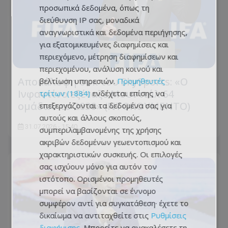
προσωπικά δεδομένα, όπως τη
διεύθυνση IP σας, μοναδικά
αναγνωριστικά και δεδομένα περιήγησης,
για εξατομικευμένες διαφημίσεις και
περιεχόμενο, μέτρηση διαφημίσεων και
περιεχομένου, ανάλυση κοινού και
Αποκάλυψη σοκ του SkySports: «O
βελτίωση υπηρεσιών.
Προμηθευτές
Ινφαντίνο εξέταζε Μουντιάλ 64
τρίτων (1884)
ενδέχεται επίσης να
ομάδων το 2030» (ΝΤΟΚΟΥΜΕΝΤΟ)
επεξεργάζονται τα δεδομένα σας για
αυτούς και άλλους σκοπούς,
31.07.2026 - 15:40
συμπεριλαμβανομένης της χρήσης
ακριβών δεδομένων γεωεντοπισμού και
χαρακτηριστικών συσκευής. Οι επιλογές
σας ισχύουν μόνο για αυτόν τον
ιστότοπο. Ορισμένοι προμηθευτές
μπορεί να βασίζονται σε έννομο
συμφέρον αντί για συγκατάθεση· έχετε το
δικαίωμα να αντιταχθείτε στις
Ρυθμίσεις
διαφήμισης
. Μπορείτε να ανακαλέσετε τη