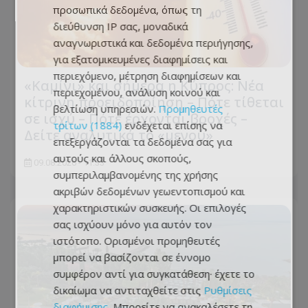
προσωπικά δεδομένα, όπως τη
διεύθυνση IP σας, μοναδικά
αναγνωριστικά και δεδομένα περιήγησης,
για εξατομικευμένες διαφημίσεις και
περιεχόμενο, μέτρηση διαφημίσεων και
«Καμίνι» και σήμερα η Κύπρος: Νέα
περιεχομένου, ανάλυση κοινού και
κίτρινη προειδοποίηση – Πότε τίθεται
βελτίωση υπηρεσιών.
Προμηθευτές
σε ισχύ – Πότε έρχονται βροχές –
τρίτων (1884)
ενδέχεται επίσης να
Δείτε αναλυτικά το «μενού»
επεξεργάζονται τα δεδομένα σας για
αυτούς και άλλους σκοπούς,
09.08.2026 - 11:33
συμπεριλαμβανομένης της χρήσης
ακριβών δεδομένων γεωεντοπισμού και
χαρακτηριστικών συσκευής. Οι επιλογές
σας ισχύουν μόνο για αυτόν τον
ιστότοπο. Ορισμένοι προμηθευτές
μπορεί να βασίζονται σε έννομο
συμφέρον αντί για συγκατάθεση· έχετε το
δικαίωμα να αντιταχθείτε στις
Ρυθμίσεις
διαφήμισης
. Μπορείτε να ανακαλέσετε τη