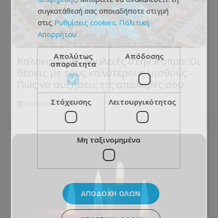
συγκατάθεσή σας οποιαδήποτε στιγμή
στις
Ρυθμίσεις cookies
.
Πολιτική
Απορρήτου
Απολύτως
Απόδοσης
Καλοκαιρινές δουλειές στην Κύπρο: Οι
απαραίτητα
θέσεις με τους καλύτερους μισθούς -
Πώς να αυξήσεις τις απολαβές σου
Στόχευσης
Λειτουργικότητας
09.08.2026 - 10:24
Μη ταξινομημένα
ΑΠΟΔΟΧΉ ΌΛΩΝ