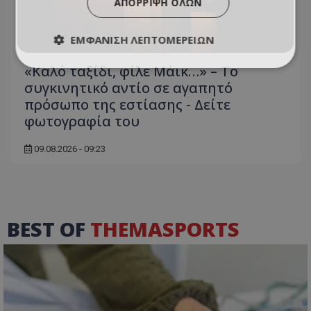
ΑΠΌΡΡΙΨΗ ΌΛΩΝ
ΕΜΦΆΝΙΣΗ ΛΕΠΤΟΜΕΡΕΙΏΝ
«Καλό ταξίδι, φίλε Μάικ…» – Το
συγκινητικό αντίο σε αγαπητό
πρόσωπο της εστίασης - Δείτε
φωτογραφία του
09.08.2026 - 09:23
BEST OF
THEMASPORTS