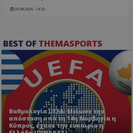
05.08.2026 - 14:33
BEST OF
THEMASPORTS
Βαθμολογία UEFA: Μείωσε την
απόσταση από τη 14η Νορβηγία η
Κύπρος, έχασε την ευκαιρία η
Ελλάδα (ΠΙΝΑΚΑΣ)