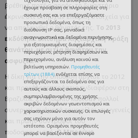
τεχνολογίες για να αποθηκεύουμε και να
βρέθηκε ποτέ η σορός, το δικαστήριο
έχουμε πρόσβαση σε πληροφορίες στη
συσκευή σας και να επεξεργαζόμαστε
έκρινε ότι υπήρχαν επαρκή στοιχεία για
προσωπικά δεδομένα, όπως τη
να αποδειχθεί ο θάνατός της.
Το 2013
διεύθυνση IP σας, μοναδικά
αναγνωριστικά και δεδομένα περιήγησης,
εκδόθηκε επίσημα ληξιαρχική πράξη
για εξατομικευμένες διαφημίσεις και
θανάτου, με αιτία θανάτου την
περιεχόμενο, μέτρηση διαφημίσεων και
περιεχομένου, ανάλυση κοινού και
ασφυξία.
βελτίωση υπηρεσιών.
Προμηθευτές
τρίτων (1884)
ενδέχεται επίσης να
Η δίκη για την υπόθεση άρχισε το 2012
επεξεργάζονται τα δεδομένα σας για
και προκάλεσε τεράστιο ενδιαφέρον στη
αυτούς και άλλους σκοπούς,
συμπεριλαμβανομένης της χρήσης
Βραζιλία. Στο εδώλιο κάθισαν πολλοί
ακριβών δεδομένων γεωεντοπισμού και
συνεργοί, ανάμεσά τους φίλοι, συγγενείς
χαρακτηριστικών συσκευής. Οι επιλογές
σας ισχύουν μόνο για αυτόν τον
και πρώην σύντροφοι του
ιστότοπο. Ορισμένοι προμηθευτές
ποδοσφαιριστή.
Ο Μπρούνο
μπορεί να βασίζονται σε έννομο