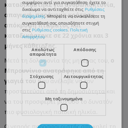
συμφέρον αντί για συγκατάθεση· έχετε το
καταδικάστηκε για ανθρωποκτονία,
δικαίωμα να αντιταχθείτε στις
Ρυθμίσεις
απαγωγή, παράνομη κράτηση,
διαφήμισης
. Μπορείτε να ανακαλέσετε τη
συγκατάθεσή σας οποιαδήποτε στιγμή
απόκρυψη πτώματος και
στις
Ρυθμίσεις cookies
.
Πολιτική
καταδικάστηκε σε 22 χρόνια και 3
Απορρήτου
μήνες κάθειρξης.
Απολύτως
Απόδοσης
απαραίτητα
Μετά τη δολοφονία της μητέρας του,
ο
Μπρουνίνιο ανατράφηκε από τη
Στόχευσης
Λειτουργικότητας
γιαγιά του
που ανέλαβε να τον
προστατεύσει από τη δημοσιότητα και
Μη ταξινομημένα
να του προσφέρει μια όσο το δυνατόν
πιο φυσιολογική παιδική ηλικία.
Ο νεαρός ποδοσφαιριστής αποκαλεί τη