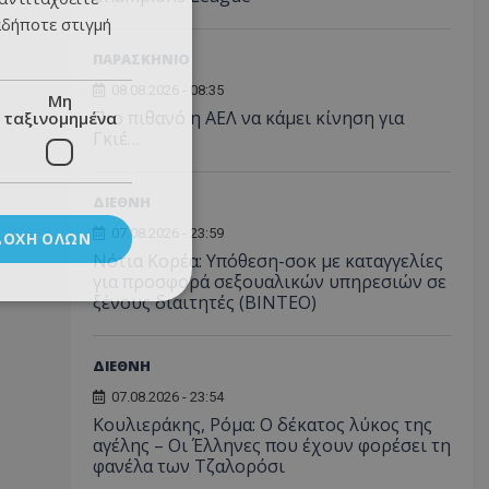
αδήποτε στιγμή
ΠΑΡΑΣΚΗΝΙΟ
08.08.2026 - 08:35
Μη
Πιο πιθανό η ΑΕΛ να κάμει κίνηση για
ταξινομημένα
Γκιέ…
ΔΙΕΘΝΗ
07.08.2026 - 23:59
ΔΟΧΉ ΌΛΩΝ
Νότια Κορέα: Υπόθεση-σοκ με καταγγελίες
για προσφορά σεξουαλικών υπηρεσιών σε
ξένους διαιτητές (BINTEO)
ΔΙΕΘΝΗ
07.08.2026 - 23:54
Κουλιεράκης, Ρόμα: Ο δέκατος λύκος της
αγέλης – Οι Έλληνες που έχουν φορέσει τη
φανέλα των Τζαλορόσι