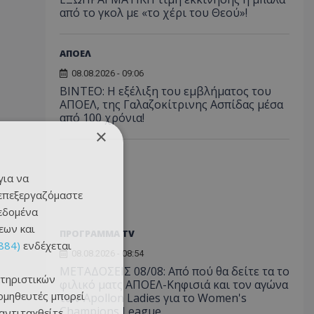
από το γκολ με «το χέρι του Θεού»!
ΑΠΟΕΛ
08.08.2026 - 09:06
ΒΙΝΤΕΟ: Η εξέλιξη του εμβλήματος του
ΑΠΟΕΛ, της Γαλαζοκίτρινης Ασπίδας μέσα
από 100 χρόνια!
×
για να
 επεξεργαζόμαστε
δεδομένα
εων και
ΠΡΟΓΡΑΜΜΑ TV
884)
ενδέχεται
08.08.2026 - 08:54
ΜΕΤΑΔΟΣΕΙΣ 08/08: Από πού θα δείτε τα το
τηριστικών
φιλικό ματς ΑΠΟΕΛ-Κηφισιά και τον αγώνα
ομηθευτές μπορεί
των Apollon Ladies για το Women's
Champions League
 αντιταχθείτε