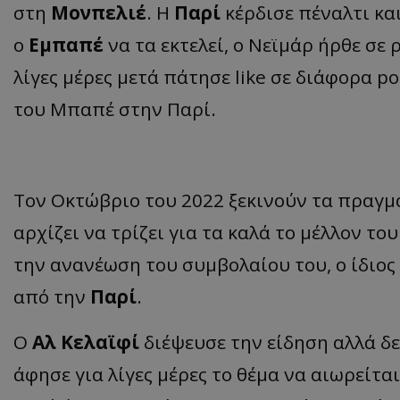
στη
Μονπελιέ
. Η
Παρί
κέρδισε πέναλτι κα
ο
Εμπαπέ
να τα εκτελεί, ο Νεϊμάρ ήρθε σε 
λίγες μέρες μετά πάτησε like σε διάφορα p
του Μπαπέ στην Παρί.
Τον Οκτώβριο του 2022 ξεκινούν τα πραγμ
αρχίζει να τρίζει για τα καλά το μέλλον το
την ανανέωση του συμβολαίου του, ο ίδιος
από την
Παρί
.
Ο
Αλ Κελαϊφί
διέψευσε την είδηση αλλά δεν
άφησε για λίγες μέρες το θέμα να αιωρείτ