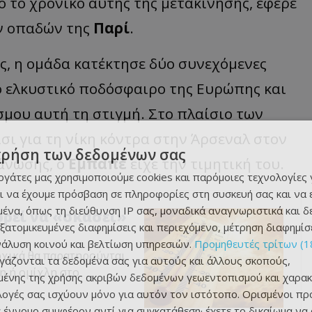
 το χρονικό αυτής της μετακίνησης, έφερε
ων οπαδών της
Παρί
.
ός, η ομάδα κατέκτησε δύο συνεχόμενες
ιο ελκυστικό ποδόσφαιρο της Ευρώπης και
σμου αυτή τη στιγμή. Στο πλαίσιο των
ι για τη νίκη κόντρα στην Άρσεναλ στον
χρήση των δεδομένων σας
γάνωσης, ο
Εμπαπέ
είχε την τιμητική του.
εργάτες μας χρησιμοποιούμε cookies και παρόμοιες τεχνολογίες 
ι να έχουμε πρόσβαση σε πληροφορίες στη συσκευή σας και να
ένα, όπως τη διεύθυνση IP σας, μοναδικά αναγνωριστικά και 
ορεί να «σκάσει»
εξατομικευμένες διαφημίσεις και περιεχόμενο, μέτρηση διαφημίσ
νάλυση κοινού και βελτίωση υπηρεσιών.
Προμηθευτές τρίτων (1
αρχικά θα παρατηρούνται
ργάζονται τα δεδομένα σας για αυτούς και άλλους σκοπούς,
η ή ομίχλη στο
ένης της χρήσης ακριβών δεδομένων γεωεντοπισμού και χαρακ
ιλογές σας ισχύουν μόνο για αυτόν τον ιστότοπο. Ορισμένοι πρ
 έννομο συμφέρον αντί για συγκατάθεση· έχετε το δικαίωμα να