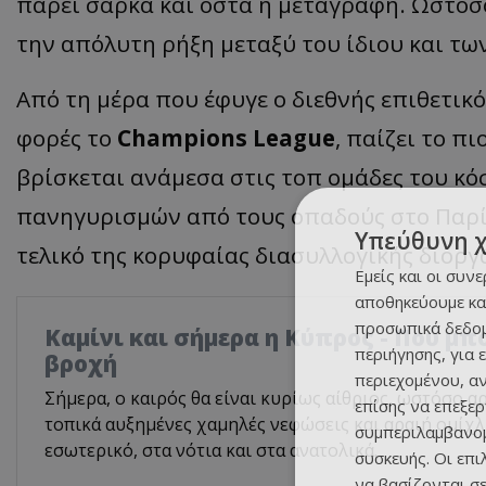
πάρει σάρκα και οστά η μεταγραφή. Ωστόσο
την απόλυτη ρήξη μεταξύ του ίδιου και τ
Από τη μέρα που έφυγε ο διεθνής επιθετικ
φορές το
Champions League
, παίζει το π
βρίσκεται ανάμεσα στις τοπ ομάδες του κό
πανηγυρισμών από τους οπαδούς στο Παρίσ
Υπεύθυνη 
τελικό της κορυφαίας διασυλλογικής διορ
Εμείς και οι συν
αποθηκεύουμε κα
προσωπικά δεδομ
Καμίνι και σήμερα η Κύπρος - Πού μπ
περιήγησης, για 
βροχή
περιεχομένου, α
Σήμερα, ο καιρός θα είναι κυρίως αίθριος, ωστόσο 
επίσης να επεξε
τοπικά αυξημένες χαμηλές νεφώσεις και αραιή ομίχλ
συμπεριλαμβανομ
εσωτερικό, στα νότια και στα ανατολικά.
συσκευής. Οι επ
να βασίζονται σε