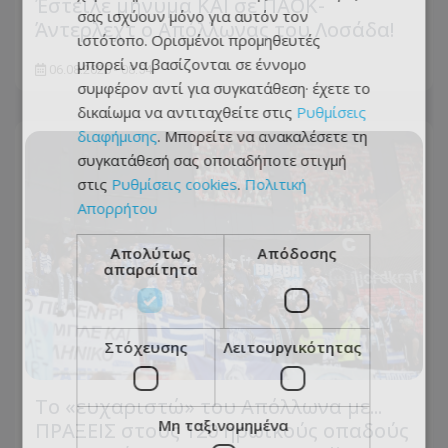
Έστειλε μήνυμα ΚΑΙ σε ΠΑΟΚ-
σας ισχύουν μόνο για αυτόν τον
Άντερλεχτ ο Απόλλωνας του Λοσάδα!
ιστότοπο. Ορισμένοι προμηθευτές
μπορεί να βασίζονται σε έννομο
06.08.2026 - 08:54
συμφέρον αντί για συγκατάθεση· έχετε το
δικαίωμα να αντιταχθείτε στις
Ρυθμίσεις
διαφήμισης
. Μπορείτε να ανακαλέσετε τη
συγκατάθεσή σας οποιαδήποτε στιγμή
στις
Ρυθμίσεις cookies
.
Πολιτική
Απορρήτου
Απολύτως
Απόδοσης
απαραίτητα
Στόχευσης
Λειτουργικότητας
Το «ευχαριστώ» του Απόλλωνα με...
Μη ταξινομημένα
ΠΡΑΞΕΙΣ στους 120 ηρωικούς οπαδούς