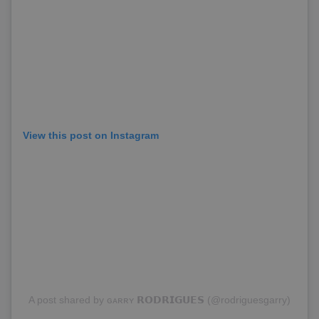
View this post on Instagram
A post shared by ɢᴀʀʀʏ 𝗥𝗢𝗗𝗥𝗜𝗚𝗨𝗘𝗦 (@rodriguesgarry)