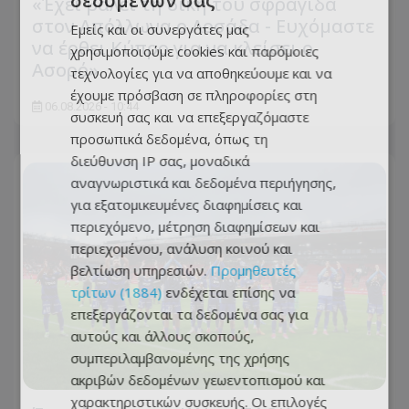
δεδομένων σας
«Έχει βάλει τη δική του σφραγίδα
στον Απόλλωνα ο Λοσάδα - Ευχόμαστε
Εμείς και οι συνεργάτες μας
να έρθει Κύπρο για να κλείσει ο
χρησιμοποιούμε cookies και παρόμοιες
Ασορό»
τεχνολογίες για να αποθηκεύουμε και να
έχουμε πρόσβαση σε πληροφορίες στη
06.08.2026 - 10:44
συσκευή σας και να επεξεργαζόμαστε
προσωπικά δεδομένα, όπως τη
διεύθυνση IP σας, μοναδικά
αναγνωριστικά και δεδομένα περιήγησης,
για εξατομικευμένες διαφημίσεις και
περιεχόμενο, μέτρηση διαφημίσεων και
περιεχομένου, ανάλυση κοινού και
βελτίωση υπηρεσιών.
Προμηθευτές
τρίτων (1884)
ενδέχεται επίσης να
επεξεργάζονται τα δεδομένα σας για
αυτούς και άλλους σκοπούς,
συμπεριλαμβανομένης της χρήσης
ακριβών δεδομένων γεωεντοπισμού και
χαρακτηριστικών συσκευής. Οι επιλογές