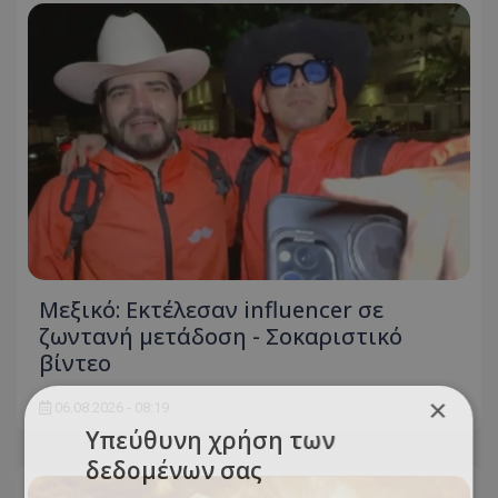
Μεξικό: Εκτέλεσαν influencer σε
ζωντανή μετάδοση - Σοκαριστικό
βίντεο
×
06.08.2026 - 08:19
Υπεύθυνη χρήση των
δεδομένων σας