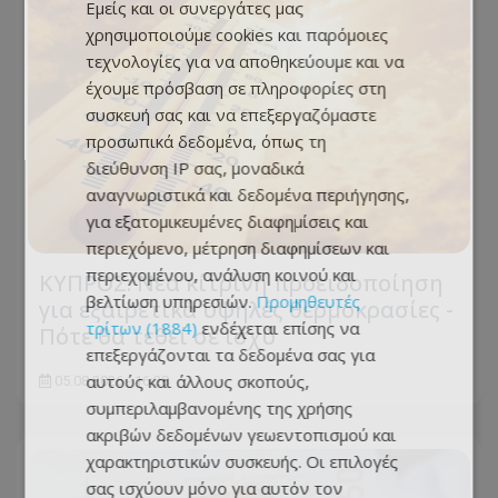
Εμείς και οι συνεργάτες μας
χρησιμοποιούμε cookies και παρόμοιες
τεχνολογίες για να αποθηκεύουμε και να
έχουμε πρόσβαση σε πληροφορίες στη
συσκευή σας και να επεξεργαζόμαστε
προσωπικά δεδομένα, όπως τη
διεύθυνση IP σας, μοναδικά
αναγνωριστικά και δεδομένα περιήγησης,
για εξατομικευμένες διαφημίσεις και
περιεχόμενο, μέτρηση διαφημίσεων και
περιεχομένου, ανάλυση κοινού και
ΚΥΠΡΟΣ: Νέα κίτρινη προειδοποίηση
βελτίωση υπηρεσιών.
Προμηθευτές
για εξαιρετικά υψηλές θερμοκρασίες -
τρίτων (1884)
ενδέχεται επίσης να
Πότε θα τεθεί σε ισχύ
επεξεργάζονται τα δεδομένα σας για
αυτούς και άλλους σκοπούς,
05.08.2026 - 16:28
συμπεριλαμβανομένης της χρήσης
ακριβών δεδομένων γεωεντοπισμού και
χαρακτηριστικών συσκευής. Οι επιλογές
σας ισχύουν μόνο για αυτόν τον