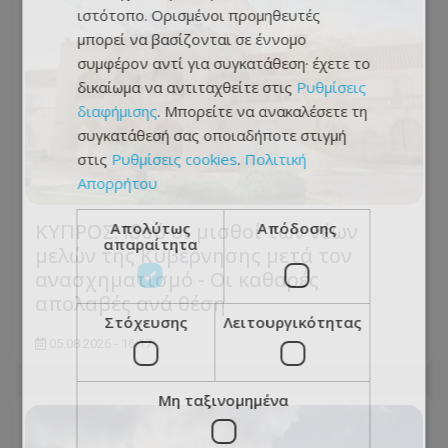
ιστότοπο. Ορισμένοι προμηθευτές
μπορεί να βασίζονται σε έννομο
συμφέρον αντί για συγκατάθεση· έχετε το
δικαίωμα να αντιταχθείτε στις
Ρυθμίσεις
διαφήμισης
. Μπορείτε να ανακαλέσετε τη
συγκατάθεσή σας οποιαδήποτε στιγμή
στις
Ρυθμίσεις cookies
.
Πολιτική
Απορρήτου
Απολύτως
Απόδοσης
ΚΥΠΡΟΣ: Ιδού οι μισθοί των νέων
απαραίτητα
μελών της Κυβέρνησης μετά τον
ανασχηματισμό - Οι καθαρές
απολαβές ανά θέση
Στόχευσης
Λειτουργικότητας
05.08.2026 - 16:17
Μη ταξινομημένα