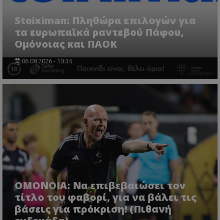
Stoiximan: Πληθώρα επιλογών για
τα ευρωπαϊκά ραντεβού Πάφου,
Ομόνοιας και ΠΑΟΚ
06.08.2026 - 10:35
ΟΜΟΝΟΙΑ: Να επιβεβαιώσει τον
τίτλο του φαβορί, για να βάλει τις
βάσεις για πρόκριση! (Πιθανή