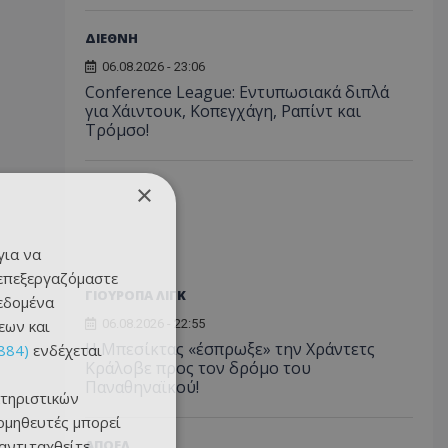
ΔΙΕΘΝΗ
06.08.2026 - 23:06
Conference League: Εντυπωσιακά διπλά
για Χάιντουκ, Κοπεγχάγη, Ραπίντ και
Τρόμσο!
×
για να
 επεξεργαζόμαστε
ΓΙΟΥΡΟΠΑ ΛΙΓΚ
δεδομένα
εων και
06.08.2026 - 22:55
Η Μπεσίκτας «έσπρωξε» την Χράντετς
884)
ενδέχεται
Κράλοβε προς τον δρόμο του
Παναθηναϊκού!
τηριστικών
ομηθευτές μπορεί
 αντιταχθείτε
ΑΠΟΕΛ