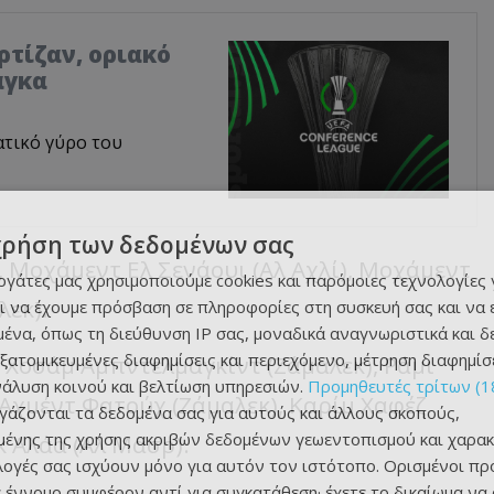
αρτίζαν, οριακό
άγκα
ατικό γύρο του
χρήση των δεδομένων σας
, Μοχάμεντ Ελ Σενάουι (Αλ Αχλί), Μοχάμεντ
εργάτες μας χρησιμοποιούμε cookies και παρόμοιες τεχνολογίες 
λεκ).
ι να έχουμε πρόσβαση σε πληροφορίες στη συσκευή σας και να
ένα, όπως τη διεύθυνση IP σας, μοναδικά αναγνωριστικά και 
εξατομικευμένες διαφημίσεις και περιεχόμενο, μέτρηση διαφημίσ
 Χοσάμ Αμπντελμαγκίντ (Ζάμαλεκ), Ράμι
νάλυση κοινού και βελτίωση υπηρεσιών.
Προμηθευτές τρίτων (1
, Αχμέντ Φατούχ (Ζάμαλεκ), Καρίμ Χαφέζ
ργάζονται τα δεδομένα σας για αυτούς και άλλους σκοπούς,
ένης της χρήσης ακριβών δεδομένων γεωεντοπισμού και χαρακ
κ Αλάα (Αλ Μασρ).
ιλογές σας ισχύουν μόνο για αυτόν τον ιστότοπο. Ορισμένοι πρ
 έννομο συμφέρον αντί για συγκατάθεση· έχετε το δικαίωμα να