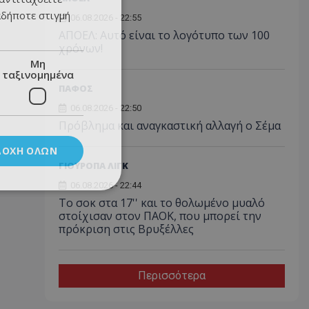
αδήποτε στιγμή
06.08.2026 - 22:55
ΑΠΟΕΛ: Αυτό είναι το λογότυπο των 100
χρόνων!
Μη
ταξινομημένα
ΠΑΦΟΣ
06.08.2026 - 22:50
Πρόβλημα και αναγκαστική αλλαγή ο Σέμα
ΔΟΧΉ ΌΛΩΝ
ΓΙΟΥΡΟΠΑ ΛΙΓΚ
06.08.2026 - 22:44
Το σοκ στα 17'' και το θολωμένο μυαλό
στοίχισαν στον ΠΑΟΚ, που μπορεί την
πρόκριση στις Βρυξέλλες
Περισσότερα