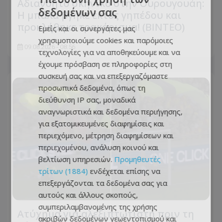
Αδιανόητο σκηνικό στην Ουρουγουάη:
δεδομένων σας
Η μπάλα βγήκε εκτός γηπέδου και
προκλήθηκε τρακάρισμα! (BINTEO)
Εμείς και οι συνεργάτες μας
χρησιμοποιούμε cookies και παρόμοιες
09.08.2026 - 08:56
τεχνολογίες για να αποθηκεύουμε και να
έχουμε πρόσβαση σε πληροφορίες στη
συσκευή σας και να επεξεργαζόμαστε
προσωπικά δεδομένα, όπως τη
διεύθυνση IP σας, μοναδικά
αναγνωριστικά και δεδομένα περιήγησης,
για εξατομικευμένες διαφημίσεις και
περιεχόμενο, μέτρηση διαφημίσεων και
περιεχομένου, ανάλυση κοινού και
βελτίωση υπηρεσιών.
Προμηθευτές
τρίτων (1884)
ενδέχεται επίσης να
επεξεργάζονται τα δεδομένα σας για
αυτούς και άλλους σκοπούς,
συμπεριλαμβανομένης της χρήσης
Ατύχημα για αλεξιπτωτιστή πριν τη
ακριβών δεδομένων γεωεντοπισμού και