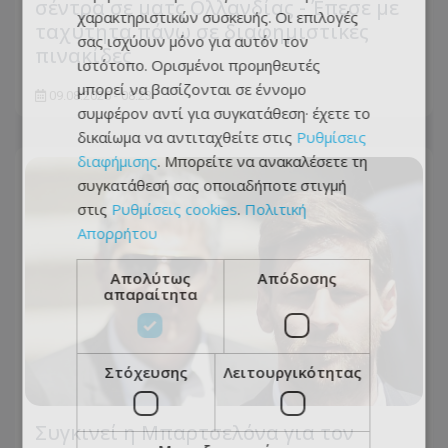
σέντρα σε ματς Ολλανδίας - Έπεσε με
χαρακτηριστικών συσκευής. Οι επιλογές
ταχύτητα πάνω σε διαφημιστικές
σας ισχύουν μόνο για αυτόν τον
πινακίδες
ιστότοπο. Ορισμένοι προμηθευτές
μπορεί να βασίζονται σε έννομο
09.08.2026 - 08:23
συμφέρον αντί για συγκατάθεση· έχετε το
δικαίωμα να αντιταχθείτε στις
Ρυθμίσεις
διαφήμισης
. Μπορείτε να ανακαλέσετε τη
συγκατάθεσή σας οποιαδήποτε στιγμή
στις
Ρυθμίσεις cookies
.
Πολιτική
Απορρήτου
Απολύτως
Απόδοσης
απαραίτητα
Στόχευσης
Λειτουργικότητας
Συγκινεί η Μπαρτσελόνα για τον