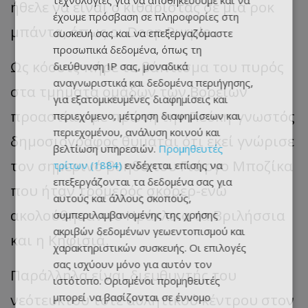
τεχνολογίες για να αποθηκεύουμε και να
ήθελε να είναι ο κιθαρίστας σε μια ροκ
έχουμε πρόσβαση σε πληροφορίες στη
μπάντα, όπως οι Deep Purple.
συσκευή σας και να επεξεργαζόμαστε
προσωπικά δεδομένα, όπως τη
Ως κόουτς πήρε το βάπτισμα του πυρός
διεύθυνση IP σας, μοναδικά
αναγνωριστικά και δεδομένα περιήγησης,
στα τμήματα ομάδων των Βορείων
για εξατομικευμένες διαφημίσεις και
προαστίων με πρώτη την Πεύκη-γνωστός
περιεχόμενο, μέτρηση διαφημίσεων και
περιεχομένου, ανάλυση κοινού και
δημοσιογράφος θυμάται ότι εκεί γνώρισε
βελτίωση υπηρεσιών.
Προμηθευτές
τον σημερινό βοηθό του Γιώργο Μποζίκα
τρίτων (1884)
ενδέχεται επίσης να
επεξεργάζονται τα δεδομένα σας για
που ήταν τρομερός σκόρερ-ενώ
αυτούς και άλλους σκοπούς,
ακολούθησαν το Ηράκλειο τα Βριλήσσια
συμπεριλαμβανομένης της χρήσης
ακριβών δεδομένων γεωεντοπισμού και
και η Κηφισιά.
χαρακτηριστικών συσκευής. Οι επιλογές
σας ισχύουν μόνο για αυτόν τον
Παράλληλα είναι διευθυντής του
ιστότοπο. Ορισμένοι προμηθευτές
μπορεί να βασίζονται σε έννομο
νεότευκτου τότε αθλητικού κέντρου στον