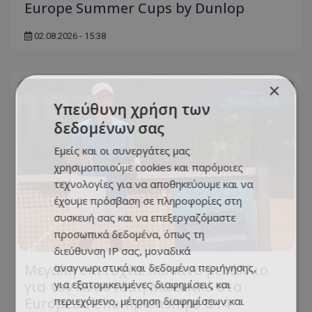
Europe Summer Cups by Dunlop
02.08.2026 - 15:38
×
Υπεύθυνη χρήση των
δεδομένων σας
Εμείς και οι συνεργάτες μας
χρησιμοποιούμε cookies και παρόμοιες
τεχνολογίες για να αποθηκεύουμε και να
έχουμε πρόσβαση σε πληροφορίες στη
συσκευή σας και να επεξεργαζόμαστε
προσωπικά δεδομένα, όπως τη
διεύθυνση IP σας, μοναδικά
αναγνωριστικά και δεδομένα περιήγησης,
Μεγάλη επιτυχία: Χάλκινο μετάλλιο
για εξατομικευμένες διαφημίσεις και
για τον Αναστάση Μωσαϊκό στα
περιεχόμενο, μέτρηση διαφημίσεων και
European Championships U14