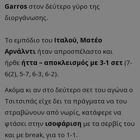
Garros
στον δεύτερο γύρο της
διοργάνωσης.
Το εμπόδιο του
Ιταλού, Ματέο
Αρνάλντι
ήταν απροσπέλαστο και
ήρθε
ήττα – αποκλεισμός με 3-1 σετ
(7-
6(2), 5-7, 6-3, 6-2).
Ακόμα κι αν στο δεύτερο σετ του αγώνα ο
Τσιτσιπάς είχε δει τα πράγματα να του
στραβώνουν από νωρίς, κατάφερε να
φτάσει στην
ισοφάριση
με τα σερβίς του
και με break, για το 1-1.