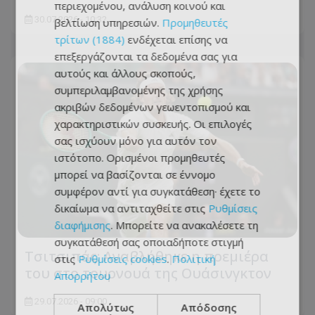
περιεχομένου, ανάλυση κοινού και
30.07.2026 - 10:32
βελτίωση υπηρεσιών.
Προμηθευτές
τρίτων (1884)
ενδέχεται επίσης να
επεξεργάζονται τα δεδομένα σας για
αυτούς και άλλους σκοπούς,
συμπεριλαμβανομένης της χρήσης
ακριβών δεδομένων γεωεντοπισμού και
χαρακτηριστικών συσκευής. Οι επιλογές
σας ισχύουν μόνο για αυτόν τον
ιστότοπο. Ορισμένοι προμηθευτές
μπορεί να βασίζονται σε έννομο
συμφέρον αντί για συγκατάθεση· έχετε το
δικαίωμα να αντιταχθείτε στις
Ρυθμίσεις
διαφήμισης
. Μπορείτε να ανακαλέσετε τη
συγκατάθεσή σας οποιαδήποτε στιγμή
Τσιτσιπάς: Αναβλήθηκε η πρεμιέρα
στις
Ρυθμίσεις cookies
.
Πολιτική
του στο τουρνουά της Ουάσινγκτον
Απορρήτου
29.07.2026 - 09:00
Απολύτως
Απόδοσης