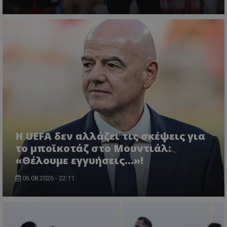
Η UEFA δεν αλλάζει τις σκέψεις για
το μποϊκοτάζ στο Μουντιάλ:
«Θέλουμε εγγυήσεις...»!
06.08.2026 - 22:11