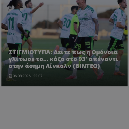
ΣΤΙΓΜΙΟΤΥΠΑ: Δείτε πως η Ομόνοια
γλίτωσε το... κάζο στο 93' απέναντι
στην άσημη Λίνκολν (ΒΙΝΤΕΟ)
06.08.2026 - 22:07