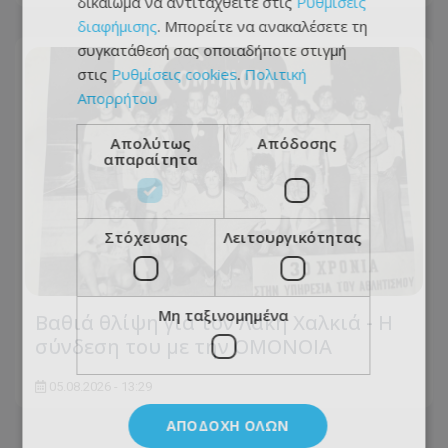
δικαίωμα να αντιταχθείτε στις
Ρυθμίσεις
διαφήμισης
. Μπορείτε να ανακαλέσετε τη
συγκατάθεσή σας οποιαδήποτε στιγμή
στις
Ρυθμίσεις cookies
.
Πολιτική
Απορρήτου
Απολύτως
Απόδοσης
απαραίτητα
Στόχευσης
Λειτουργικότητας
Μη ταξινομημένα
Βαθιά θλίψη για τον Λάκη Χαλκιά - Η
σύνδεση του με την ΟΜΟΝΟΙΑ
05.08.2026 - 13:29
ΑΠΟΔΟΧΉ ΌΛΩΝ