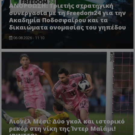
ΑΝΟΡΘΩΣΗ: Τριετής στρατηγική
συνεργασία με τη Freedom24 για την
Ακαδημία Ποδοσφαίρου και τα
δικαιώματα ονομασίας του γηπέδου
06.08.2026 - 11:10
Λιονέλ Μέσι: Δύο γκολ και ιστορικό
ρεκόρ στη νίκη της Ίντερ Μαϊάμι!