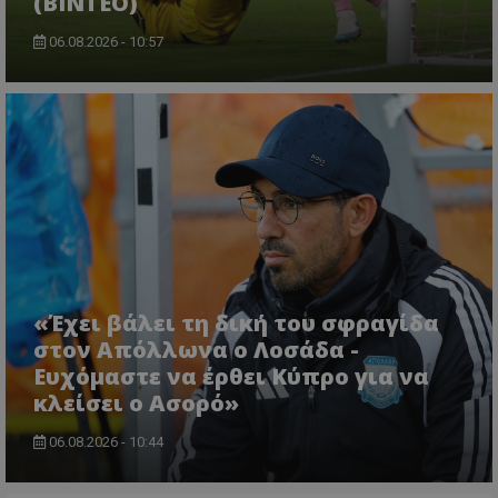
(ΒΙΝΤΕΟ)
06.08.2026 - 10:57
«Έχει βάλει τη δική του σφραγίδα
στον Απόλλωνα ο Λοσάδα -
Ευχόμαστε να έρθει Κύπρο για να
κλείσει ο Ασορό»
06.08.2026 - 10:44