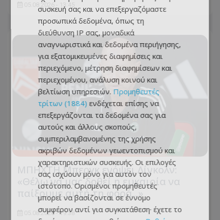
05.08.2026 - 13:45
συσκευή σας και να επεξεργαζόμαστε
προσωπικά δεδομένα, όπως τη
διεύθυνση IP σας, μοναδικά
αναγνωριστικά και δεδομένα περιήγησης,
για εξατομικευμένες διαφημίσεις και
περιεχόμενο, μέτρηση διαφημίσεων και
περιεχομένου, ανάλυση κοινού και
βελτίωση υπηρεσιών.
Προμηθευτές
τρίτων (1884)
ενδέχεται επίσης να
επεξεργάζονται τα δεδομένα σας για
αυτούς και άλλους σκοπούς,
συμπεριλαμβανομένης της χρήσης
ακριβών δεδομένων γεωεντοπισμού και
χαρακτηριστικών συσκευής. Οι επιλογές
ΜΠΗΧΤΗ Μπεργκ ενόψει Λίνκολν:
σας ισχύουν μόνο για αυτόν τον
«Θέλω να μας δοθεί η ευκαιρία να
ιστότοπο. Ορισμένοι προμηθευτές
παίξουμε αυτή τη φορά...»
μπορεί να βασίζονται σε έννομο
συμφέρον αντί για συγκατάθεση· έχετε το
05.08.2026 - 19:38