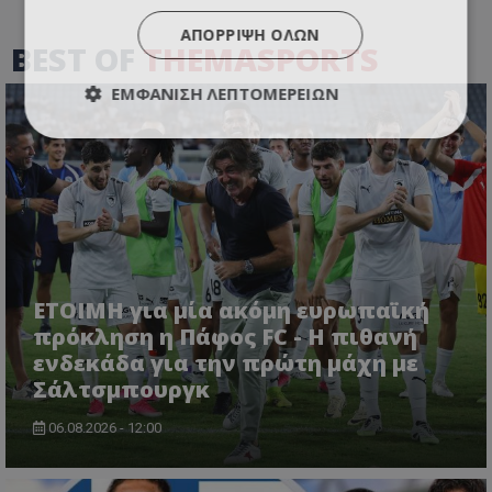
ΑΠΌΡΡΙΨΗ ΌΛΩΝ
BEST OF
THEMASPORTS
ΕΜΦΆΝΙΣΗ ΛΕΠΤΟΜΕΡΕΙΏΝ
ΕΤΟΙΜΗ για μία ακόμη ευρωπαϊκή
πρόκληση η Πάφος FC - Η πιθανή
ενδεκάδα για την πρώτη μάχη με
Σάλτσμπουργκ
06.08.2026 - 12:00