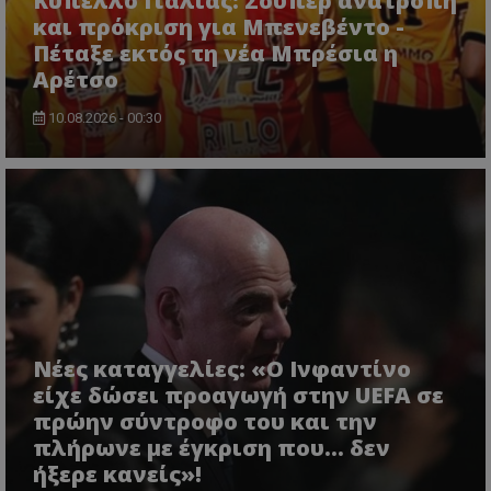
Κύπελλο Ιταλίας: Σούπερ ανατροπή
και πρόκριση για Μπενεβέντο -
Πέταξε εκτός τη νέα Μπρέσια η
Αρέτσο
10.08.2026 - 00:30
Νέες καταγγελίες: «Ο Ινφαντίνο
είχε δώσει προαγωγή στην UEFA σε
πρώην σύντροφο του και την
πλήρωνε με έγκριση που... δεν
ήξερε κανείς»!