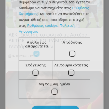
συμφέρον αντί για συγκατάθεση· έχετε το
δικαίωμα να αντιταχθείτε στις
Ρυθμίσεις
διαφήμισης
. Μπορείτε να ανακαλέσετε τη
συγκατάθεσή σας οποιαδήποτε στιγμή
στις
Ρυθμίσεις cookies
.
Πολιτική
Απορρήτου
ΑΕΚ: Έκλεισε το φιλικό με Αστέρα
AKTOR - Το ΠΡΟΓΡΑΜΜΑ των
Απολύτως
Απόδοσης
τεσσάρων φιλικών
απαραίτητα
07.08.2026 - 12:39
Στόχευσης
Λειτουργικότητας
Μη ταξινομημένα