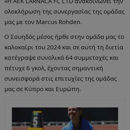
«
H AEK LARNACA FC LTD ανα
κοινώνει
την
ολοκλήρωση
της
συνεργ
α
σί
ας
της
ομάδ
ας
μας
με
τον
Marcus
Rohden
.
Ο
Σουηδός
μέσος
ήρθε
στην
ομάδ
α μας
το
κα
λοκ
α
ίρι
του
2024 και σε αυτή τη διετία
κατέγραψε συνολικά 64 συμμετοχές και
πέτυχε 6 γκολ, έχοντας σημαντική
συνεισφορά στις επιτυχίες της ομάδας
μας σε Κύπρο και Ευρώπη.