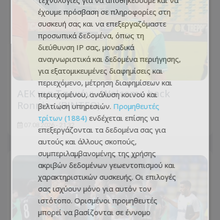
τεχνολογίες για να αποθηκεύουμε και να
έχουμε πρόσβαση σε πληροφορίες στη
συσκευή σας και να επεξεργαζόμαστε
προσωπικά δεδομένα, όπως τη
διεύθυνση IP σας, μοναδικά
αναγνωριστικά και δεδομένα περιήγησης,
για εξατομικευμένες διαφημίσεις και
περιεχόμενο, μέτρηση διαφημίσεων και
ΑΕΚ για Τσακόν: «Welcome back
περιεχομένου, ανάλυση κοινού και
Ronnie» (ΒΙΝΤΕΟ)
βελτίωση υπηρεσιών.
Προμηθευτές
τρίτων (1884)
ενδέχεται επίσης να
07.08.2026 - 21:32
επεξεργάζονται τα δεδομένα σας για
αυτούς και άλλους σκοπούς,
συμπεριλαμβανομένης της χρήσης
ακριβών δεδομένων γεωεντοπισμού και
χαρακτηριστικών συσκευής. Οι επιλογές
σας ισχύουν μόνο για αυτόν τον
ιστότοπο. Ορισμένοι προμηθευτές
μπορεί να βασίζονται σε έννομο