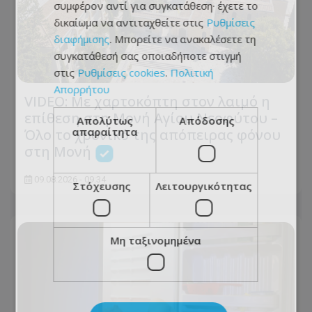
συμφέρον αντί για συγκατάθεση· έχετε το
δικαίωμα να αντιταχθείτε στις
Ρυθμίσεις
διαφήμισης
. Μπορείτε να ανακαλέσετε τη
συγκατάθεσή σας οποιαδήποτε στιγμή
στις
Ρυθμίσεις cookies
.
Πολιτική
Απορρήτου
VIDEO: Με χαρτοκόπτη στον λαιμό η
επίθεση στη Μονή Αγίου Νεοφύτου –
Απολύτως
Απόδοσης
απαραίτητα
Όλο το χρονικό της απόπειρας φόνου
στη Μονή
09.08.2026 - 09:34
Στόχευσης
Λειτουργικότητας
Μη ταξινομημένα