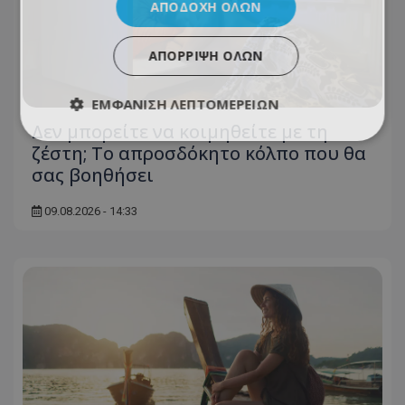
ΑΠΟΔΟΧΉ ΌΛΩΝ
ΑΠΌΡΡΙΨΗ ΌΛΩΝ
ΕΜΦΆΝΙΣΗ ΛΕΠΤΟΜΕΡΕΙΏΝ
Δεν μπορείτε να κοιμηθείτε με τη
ζέστη; Το απροσδόκητο κόλπο που θα
σας βοηθήσει
09.08.2026 - 14:33