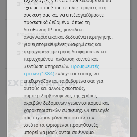
τεχνολογίες για να αποθηκεύουμε και να
28.05.2026 - 07:58
έχουμε πρόσβαση σε πληροφορίες στη
συσκευή σας και να επεξεργαζόμαστε
προσωπικά δεδομένα, όπως τη
διεύθυνση IP σας, μοναδικά
ΕΠΌΜΕΝΟ ΆΡΘΡΟ
αναγνωριστικά και δεδομένα περιήγησης,
Φεύγει και ο Ντουμπόφ;
για εξατομικευμένες διαφημίσεις και
περιεχόμενο, μέτρηση διαφημίσεων και
28.05.2026 - 08:18
περιεχομένου, ανάλυση κοινού και
βελτίωση υπηρεσιών.
Προμηθευτές
τρίτων (1884)
ενδέχεται επίσης να
ΣΧΕΤΙΚΑ ΑΡΘΡΑ
επεξεργάζονται τα δεδομένα σας για
αυτούς και άλλους σκοπούς,
συμπεριλαμβανομένης της χρήσης
ακριβών δεδομένων γεωεντοπισμού και
χαρακτηριστικών συσκευής. Οι επιλογές
σας ισχύουν μόνο για αυτόν τον
ιστότοπο. Ορισμένοι προμηθευτές
μπορεί να βασίζονται σε έννομο