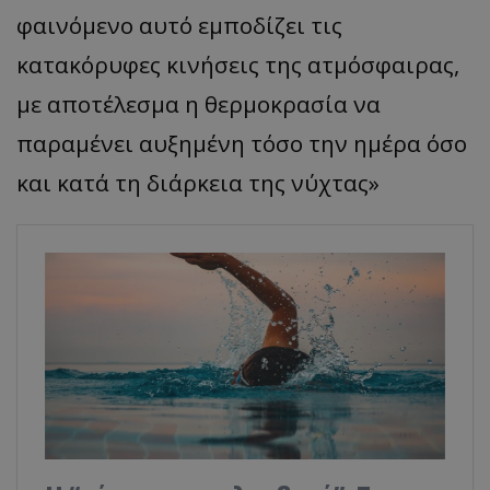
φαινόμενο αυτό εμποδίζει τις
κατακόρυφες κινήσεις της ατμόσφαιρας,
με απ
οτέλεσμ
α η
θερμοκρ
α
σί
α να
παρα
μένει
α
υξημένη
τόσο
την
ημέρ
α
όσο
και κα
τά
τη
διάρκει
α
της
νύχτ
ας
»