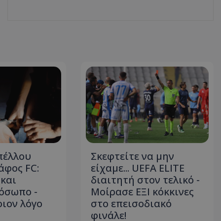
πέλλου
Σκεφτείτε να μην
φος FC:
είχαμε... UEFA ELITE
και
διαιτητή στον τελικό -
όσωπο -
Μοίρασε ΕΞΙ κόκκινες
οιον λόγο
στο επεισοδιακό
φινάλε!