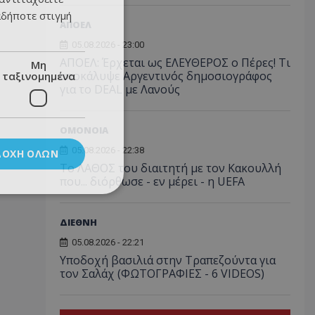
αδήποτε στιγμή
ΑΠΟΕΛ
05.08.2026 - 23:00
ΑΠΟΕΛ: Έρχεται ως ΕΛΕΥΘΕΡΟΣ ο Πέρες! Τι
Μη
αποκάλυψε Αργεντινός δημοσιογράφος
ταξινομημένα
για το DEAL με Λανούς
ΟΜΟΝΟΙΑ
05.08.2026 - 22:38
ΔΟΧΉ ΌΛΩΝ
Το ΛΑΘΟΣ του διαιτητή με τον Κακουλλή
που... διόρθωσε - εν μέρει - η UEFA
ΔΙΕΘΝΗ
05.08.2026 - 22:21
Υποδοχή βασιλιά στην Τραπεζούντα για
τον Σαλάχ (ΦΩΤΟΓΡΑΦΙΕΣ - 6 VIDEOS)