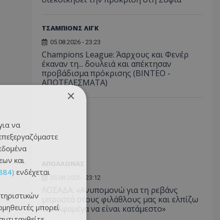
ΤΣΑΜΠΙΟΝΣ ΛΙΓΚ
05.08.2026 - 23:23
Champions League: Άαρχους και Φενέρ
έκαναν τη... δουλειά και απέκτησαν
προβάδισμα πρόκρισης (ΒΙΝΤΕΟ -
ΑΠΟΤΕΛΕΣΜΑΤΑ)
×
για να
 επεξεργαζόμαστε
δεδομένα
εων και
ΑΠΟΛΛΩΝΑΣ
884)
ενδέχεται
05.08.2026 - 23:12
ΛΟΣΑΔΑ: «Ανυπομονώ για τη ρεβάνς
τηριστικών
μπροστά στους φιλάθλους μας και ελπίζω
ομηθευτές μπορεί
το Αλφαμέγα να είναι κατάμεστο»
 αντιταχθείτε