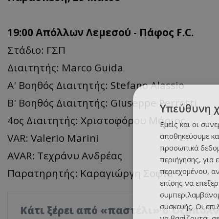
19:00 Απόλλων Λεμεσού - Πάφος F.C.
Στάδιο: ΓΣΠ
Διαιτητής: Marco Guida
Α' Βοηθός Διαιτητής: Stefano Alassio
Β' Βοηθός Διαιτητής: Giuseppe Perrotti
Υπεύθυνη 
4ος Διαιτητής: Χριστοφόρου Μάριος
Εμείς και οι συν
αποθηκεύουμε κα
VAR: Valerio Marini
προσωπικά δεδομ
AVAR:
Τεχράνυ
Ανδρέας
περιήγησης, για 
περιεχομένου, α
Παρατηρητής: Καραγιώργη Σοφία
επίσης να επεξε
συμπεριλαμβανομ
συσκευής. Οι επ
Κάτι ξέρει από «παστέλι» ο Όζμπολν
να βασίζονται σε