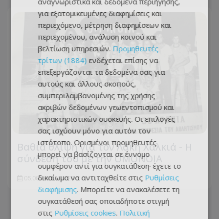
αναγνωριστικά και δεδομένα περιήγησης,
για εξατομικευμένες διαφημίσεις και
περιεχόμενο, μέτρηση διαφημίσεων και
περιεχομένου, ανάλυση κοινού και
βελτίωση υπηρεσιών.
Προμηθευτές
τρίτων (1884)
ενδέχεται επίσης να
επεξεργάζονται τα δεδομένα σας για
αυτούς και άλλους σκοπούς,
συμπεριλαμβανομένης της χρήσης
ακριβών δεδομένων γεωεντοπισμού και
χαρακτηριστικών συσκευής. Οι επιλογές
σας ισχύουν μόνο για αυτόν τον
ιστότοπο. Ορισμένοι προμηθευτές
Βαθιά θλίψη για τον Λάκη Χαλκιά - Η
μπορεί να βασίζονται σε έννομο
σύνδεση του με την ΟΜΟΝΟΙΑ
συμφέρον αντί για συγκατάθεση· έχετε το
δικαίωμα να αντιταχθείτε στις
Ρυθμίσεις
05.08.2026 - 13:29
διαφήμισης
. Μπορείτε να ανακαλέσετε τη
συγκατάθεσή σας οποιαδήποτε στιγμή
στις
Ρυθμίσεις cookies
.
Πολιτική