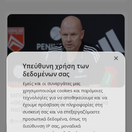
×
Υπεύθυνη χρήση των
δεδομένων σας
Εμείς και οι συνεργάτες μας
χρησιμοποιούμε cookies και παρόμοιες
ΜΠΗΧΤΗ Μπεργκ ενόψει Λίνκολν:
τεχνολογίες για να αποθηκεύουμε και να
«Θέλω να μας δοθεί η ευκαιρία να
έχουμε πρόσβαση σε πληροφορίες στη
παίξουμε αυτή τη φορά...»
συσκευή σας και να επεξεργαζόμαστε
προσωπικά δεδομένα, όπως τη
05.08.2026 - 19:38
διεύθυνση IP σας, μοναδικά