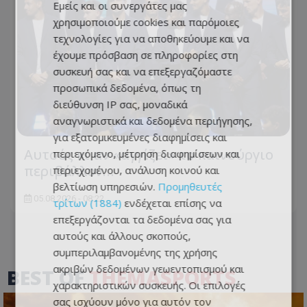
Εμείς και οι συνεργάτες μας
χρησιμοποιούμε cookies και παρόμοιες
τεχνολογίες για να αποθηκεύουμε και να
έχουμε πρόσβαση σε πληροφορίες στη
συσκευή σας και να επεξεργαζόμαστε
προσωπικά δεδομένα, όπως τη
διεύθυνση IP σας, μοναδικά
αναγνωριστικά και δεδομένα περιήγησης,
για εξατομικευμένες διαφημίσεις και
Αυτούς κι αν «αγγίζει» το καινούργιο
περιεχόμενο, μέτρηση διαφημίσεων και
περιβάλλον…
περιεχομένου, ανάλυση κοινού και
βελτίωση υπηρεσιών.
Προμηθευτές
05.08.2026 - 08:22
τρίτων (1884)
ενδέχεται επίσης να
επεξεργάζονται τα δεδομένα σας για
αυτούς και άλλους σκοπούς,
συμπεριλαμβανομένης της χρήσης
ακριβών δεδομένων γεωεντοπισμού και
BEST OF
THEMASPORTS
χαρακτηριστικών συσκευής. Οι επιλογές
σας ισχύουν μόνο για αυτόν τον