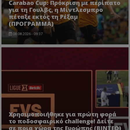
Carabao Cup: Πρόκριση με περίπατο
για τη Γουλβς, η Μίντλεσμπρο
πέταξε εκτός τη Ρέξαμ
(ΠΡΟΓΡΑΜΜΑ)
08.08.2026 - 09:37
Χρησιμοποιήθηκε για πρώτη φορά
το ποδοσφαιρικό challenge! Δείτε
σε ποια χώρα της Ευρώπης (ΒΙΝΤΕΟ)