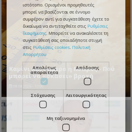
ιστότοπο. Ορισμένοι προμηθευτές
μπορεί να βασίζονται σε έννομο
συμφέρον αντί για συγκατάθεση· έχετε το
δικαίωμα να αντιταχθείτε στις
Ρυθμίσεις
διαφήμισης
. Μπορείτε να ανακαλέσετε τη
συγκατάθεσή σας οποιαδήποτε στιγμή
στις
Ρυθμίσεις cookies
.
Πολιτική
Απορρήτου
Απολύτως
Απόδοσης
Καμίνι και σήμερα η Κύπρος - Πού
απαραίτητα
μπορεί να «σκάσει» βροχή
08.08.2026 - 10:00
Στόχευσης
Λειτουργικότητας
Μη ταξινομημένα