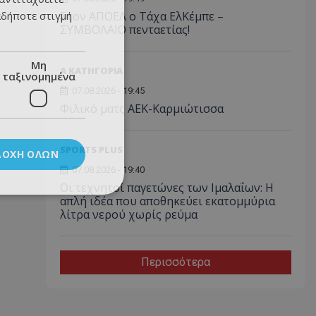
αδήποτε στιγμή
Στον ΑΠΟΕΛ ο Τάχα ΕλΚέμπε –
ΣΥΜΒΟΛΑΙΟ πενταετίας!
Μη
Α ΚΑΤΗΓΟΡΙΑ
ταξινομημένα
07.08.2026 - 19:45
Φιλικό ματς ΑΕΚ-Καρμιώτισσα
SPORTS PLUS
ΔΟΧΉ ΌΛΩΝ
07.08.2026 - 19:40
Οι τεχνητοί παγετώνες των Ιμαλαΐων: Η
απλή ιδέα που αποθηκεύει εκατομμύρια
λίτρα νερού χωρίς ρεύμα
Περισσότερα