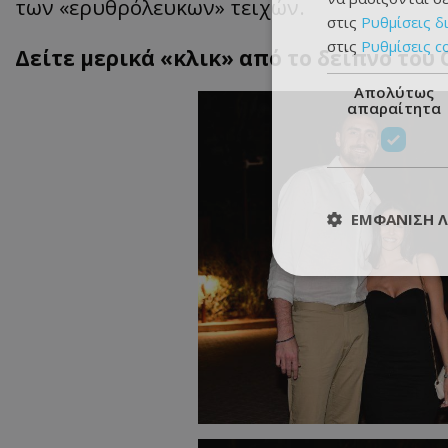
των
«
ερυθρόλευκων
»
τειχών.
στις
Ρυθμίσεις δ
στις
Ρυθμίσεις c
Δείτε μερικά
«
κλικ
»
από το δείπνο του
Απολύτως
απαραίτητα
ΕΜΦΆΝΙΣΗ 