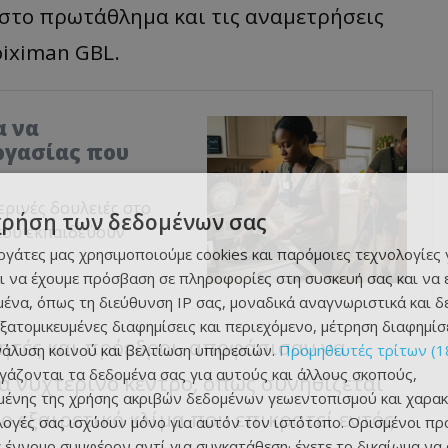
στο πρωτάθλημα και τις αναμετρήσεις
oiximan
GBL.
α να
ργασίας που
ερινές δουλειές στο
χρήση των δεδομένων σας
που εκπαιδεύουν
εργάτες μας χρησιμοποιούμε cookies και παρόμοιες τεχνολογίες 
ι να έχουμε πρόσβαση σε πληροφορίες στη συσκευή σας και να
ένα, όπως τη διεύθυνση IP σας, μοναδικά αναγνωριστικά και 
εξατομικευμένες διαφημίσεις και περιεχόμενο, μέτρηση διαφημίσ
ητές και πρόεδροι, αποφάσισαν να
νάλυση κοινού και βελτίωση υπηρεσιών.
Προμηθευτές τρίτων (1
ργάζονται τα δεδομένα σας για αυτούς και άλλους σκοπούς,
να νυχτερινό κέντρο, όπως συνηθίζεται
ένης της χρήσης ακριβών δεδομένων γεωεντοπισμού και χαρακ
το εξαιρετικό κλίμα που επικρατεί εντός
ιλογές σας ισχύουν μόνο για αυτόν τον ιστότοπο. Ορισμένοι πρ
 έννομο συμφέρον αντί για συγκατάθεση· έχετε το δικαίωμα να