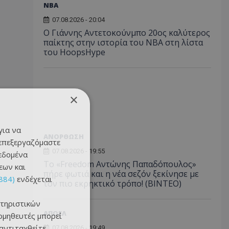
NBA
07.08.2026 - 20:04
Ο Γιάννης Αντετοκούνμπο 20ος καλύτερος
παίκτης στην ιστορία του NBA στη λίστα
του HoopsHype
×
για να
ΑΝΟΡΘΩΣΗ
 επεξεργαζόμαστε
07.08.2026 - 19:55
δεδομένα
Το «Freedom Αντώνης Παπαδόπουλος»
εων και
πήρε φωτιά και η νέα σεζόν ξεκίνησε με
884)
ενδέχεται
τον πιο εκρηκτικό τρόπο! (ΒΙΝΤΕΟ)
τηριστικών
ΑΠΟΕΛ
ομηθευτές μπορεί
 αντιταχθείτε
07.08.2026 - 19:49