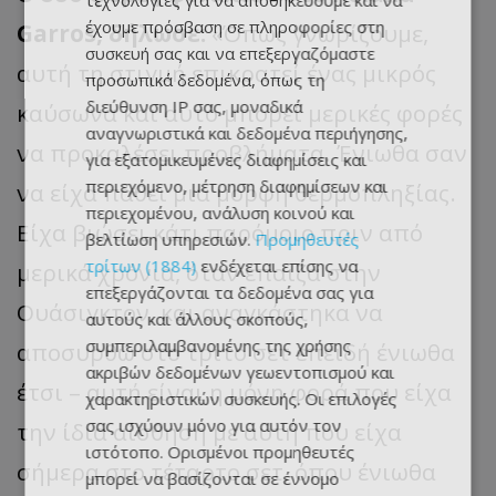
τεχνολογίες για να αποθηκεύουμε και να
έχουμε πρόσβαση σε πληροφορίες στη
Garros
, δήλωσε:
«
Όπως γνωρίζουμε,
συσκευή σας και να επεξεργαζόμαστε
αυτή τη στιγμή επικρατεί ένας μικρός
προσωπικά δεδομένα, όπως τη
διεύθυνση IP σας, μοναδικά
καύσωνα και αυτό μπορεί μερικές φορές
αναγνωριστικά και δεδομένα περιήγησης,
να προκαλέσει προβλήματα. Ένιωθα σαν
για εξατομικευμένες διαφημίσεις και
περιεχόμενο, μέτρηση διαφημίσεων και
να είχα πάθει μια μορφή θερμοπληξίας.
περιεχομένου, ανάλυση κοινού και
Είχα βιώσει κάτι παρόμοιο πριν από
βελτίωση υπηρεσιών.
Προμηθευτές
τρίτων (1884)
ενδέχεται επίσης να
μερικά χρόνια, όταν έπαιζα στην
επεξεργάζονται τα δεδομένα σας για
Ουάσιγκτον, και αναγκάστηκα να
αυτούς και άλλους σκοπούς,
συμπεριλαμβανομένης της χρήσης
αποσυρθώ στο τρίτο σετ επειδή ένιωθα
ακριβών δεδομένων γεωεντοπισμού και
έτσι
–
αυτή είναι η μόνη φορά που είχα
χαρακτηριστικών συσκευής. Οι επιλογές
σας ισχύουν μόνο για αυτόν τον
την ίδια αίσθηση με αυτή που είχα
ιστότοπο. Ορισμένοι προμηθευτές
σήμερα στο τέταρτο σετ, όπου ένιωθα
μπορεί να βασίζονται σε έννομο