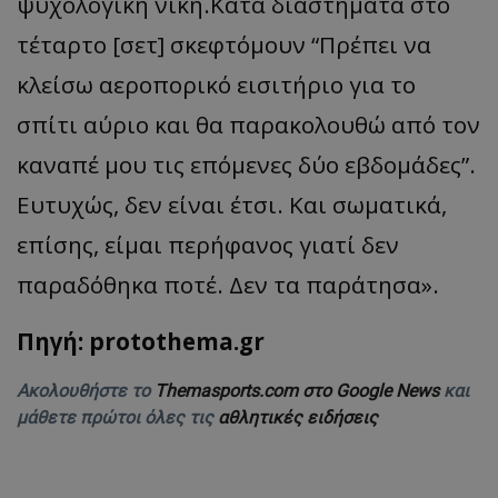
ψυχολογική
νίκη.Κατά
διαστήματα στο
τέταρτο [σετ] σκεφτόμουν “Πρέπει να
κλείσω αεροπορικό εισιτήριο για το
σπίτι αύριο και θα παρακολουθώ από τον
καναπέ μου τις επόμενες δύο εβδομάδες”.
Ευτυχώς, δεν είναι έτσι. Και σωματικά,
επίσης, είμαι περήφανος γιατί δεν
παραδόθηκα ποτέ. Δεν τα πα
ράτησ
α
».
Πηγή: protothema.gr
Ακολουθήστε το
Themasports.com στο Google News
και
μάθετε πρώτοι όλες τις
αθλητικές ειδήσεις