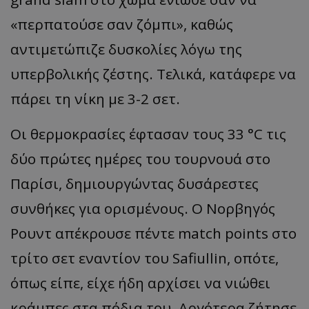
«
περπατούσε σαν
ζόμ
πι
»,
καθώς
αντιμετώπιζε δυσκολίες λόγω της
υπερβολικής ζέστης. Τελικά, κατάφερε να
πάρει τη νίκη με 3-2 σετ.
Οι θερμοκρασίες έφτασαν τους 33
°C
τις
δύο πρώτες ημέρες του τουρνουά στο
Παρίσι, δημιουργώντας δυσάρεστες
συνθήκες για ορισμένους. Ο Νορβηγός
Ρουντ
απέκρουσε πέντε
match
points
στο
τρίτο σετ εναντίον του
Safiullin
, οπότε,
όπως είπε, είχε ήδη αρχίσει να νιώθει
κράμπες στα πόδια του. Αργότερα ζήτησε