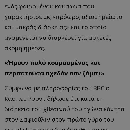
ενός φαινομένου καύσωνα που
χαρακτήρισε ως
«
πρόωρο, αξιοσημείωτο
και μα
κράς
διάρκει
ας
»
και το οποίο
αναμένεται να διαρκέσει για αρκετές
ακόμη ημέρες.
«
Ήμουν πολύ κουρασμένος και
περπατούσα σχεδόν σαν
ζόμ
πι
»
Σύμφωνα με πληροφορίες του BBC ο
Κάσπερ
Ρουντ
δήλωσε ότι κατά τη
διάρκεια του χθεσινού του αγώνα κόντρα
στον
Σαφιούλιν
στον πρώτο γύρο του
grand
slam
στο χώμα ένιωθε σαν να