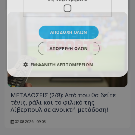
ΑΠΟΔΟΧΉ ΌΛΩΝ
ΑΠΌΡΡΙΨΗ ΌΛΩΝ
ΕΜΦΆΝΙΣΗ ΛΕΠΤΟΜΕΡΕΙΏΝ
ΜΕΤΑΔΟΣΕΙΣ (2/8): Από που θα δείτε
τένις, ράλι και το φιλικό της
Λίβερπουλ σε ανοικτή μετάδοση!
02.08.2026 - 09:03