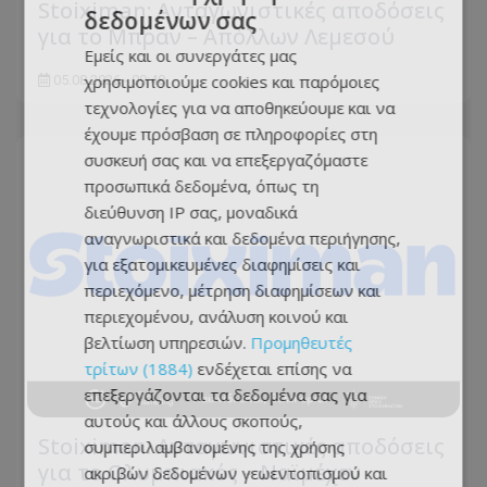
Stoiximan: Ανταγωνιστικές αποδόσεις
δεδομένων σας
για το Μπραν – Απόλλων Λεμεσού
Εμείς και οι συνεργάτες μας
χρησιμοποιούμε cookies και παρόμοιες
05.08.2026 - 09:48
τεχνολογίες για να αποθηκεύουμε και να
έχουμε πρόσβαση σε πληροφορίες στη
συσκευή σας και να επεξεργαζόμαστε
προσωπικά δεδομένα, όπως τη
διεύθυνση IP σας, μοναδικά
αναγνωριστικά και δεδομένα περιήγησης,
για εξατομικευμένες διαφημίσεις και
περιεχόμενο, μέτρηση διαφημίσεων και
περιεχομένου, ανάλυση κοινού και
βελτίωση υπηρεσιών.
Προμηθευτές
τρίτων (1884)
ενδέχεται επίσης να
επεξεργάζονται τα δεδομένα σας για
αυτούς και άλλους σκοπούς,
Stoiximan: Ανταγωνιστικές αποδόσεις
συμπεριλαμβανομένης της χρήσης
για το Ολυμπιακός – Ναϊμέχεν
ακριβών δεδομένων γεωεντοπισμού και