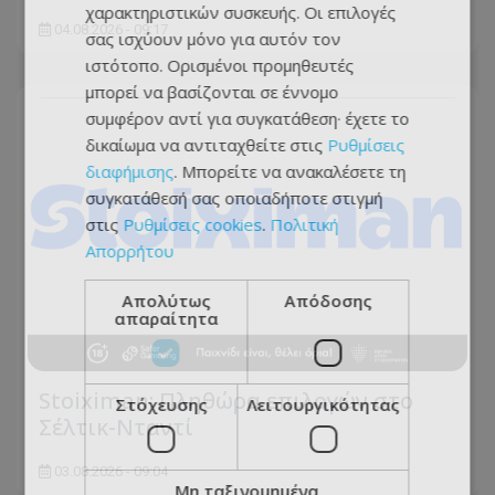
χαρακτηριστικών συσκευής. Οι επιλογές
04.08.2026 - 09:17
σας ισχύουν μόνο για αυτόν τον
ιστότοπο. Ορισμένοι προμηθευτές
μπορεί να βασίζονται σε έννομο
συμφέρον αντί για συγκατάθεση· έχετε το
δικαίωμα να αντιταχθείτε στις
Ρυθμίσεις
διαφήμισης
. Μπορείτε να ανακαλέσετε τη
συγκατάθεσή σας οποιαδήποτε στιγμή
στις
Ρυθμίσεις cookies
.
Πολιτική
Απορρήτου
Απολύτως
Απόδοσης
απαραίτητα
Stoiximan: Πληθώρα επιλογών στο
Στόχευσης
Λειτουργικότητας
Σέλτικ-Νταντί
03.08.2026 - 09:04
Μη ταξινομημένα