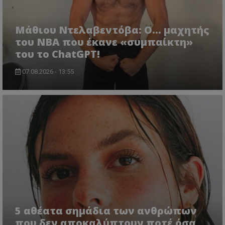
Μάθιου Ντελαβεντόβα: Ο… μαχητής
του NBA που έκανε «συμπαίκτη»
του το ChatGPT!
07.08.2026 - 13:55
5 αθέατα σημάδια των ανθρώπων
που δεν αποκαλύπτουν ποτέ όσα