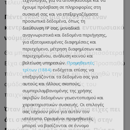
τεχνολογίες για να αποθηκεύουμε και να
τελευταία χρόνια.
έχουμε πρόσβαση σε πληροφορίες στη
συσκευή σας και να επεξεργαζόμαστε
Πέντε γκολ σε μία σεζόν για έναν
προσωπικά δεδομένα, όπως τη
κεντρικό αμυντικό είναι εντυπωσιακό
διεύθυνση IP σας, μοναδικά
αναγνωριστικά και δεδομένα περιήγησης,
νούμερο…
για εξατομικευμένες διαφημίσεις και
περιεχόμενο, μέτρηση διαφημίσεων και
Θα μπορούσαν να ήταν και περισσότερα!
περιεχομένου, ανάλυση κοινού και
Είχα αρκετές ευκαιρίες ακόμη. Προσπαθώ
βελτίωση υπηρεσιών.
Προμηθευτές
τρίτων (1884)
ενδέχεται επίσης να
πάντα να βελτιώνομαι και να βοηθώ την
επεξεργάζονται τα δεδομένα σας για
ομάδα και στις δύο πλευρές του
αυτούς και άλλους σκοπούς,
συμπεριλαμβανομένης της χρήσης
παιχνιδιού.
ακριβών δεδομένων γεωεντοπισμού και
χαρακτηριστικών συσκευής. Οι επιλογές
Όταν ήρθες στον Απόλλωνα είχες πει
σας ισχύουν μόνο για αυτόν τον
ιστότοπο. Ορισμένοι προμηθευτές
ότι στόχος ήταν η επιστροφή στην
μπορεί να βασίζονται σε έννομο