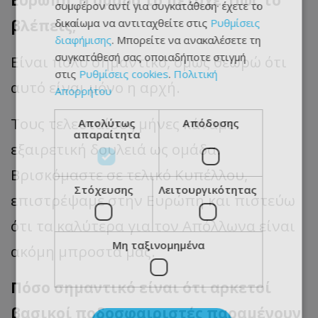
Ευρώπη. Η ομάδα το πέτυχε. Πώς το
συμφέρον αντί για συγκατάθεση· έχετε το
δικαίωμα να αντιταχθείτε στις
Ρυθμίσεις
βλέπεις;
διαφήμισης
. Μπορείτε να ανακαλέσετε τη
συγκατάθεσή σας οποιαδήποτε στιγμή
Είναι πολύ σημαντικό, όμως θεωρώ ότι
στις
Ρυθμίσεις cookies
.
Πολιτική
αυτό είναι μόνο η αρχή.
Απορρήτου
Τους τελευταίους μήνες κάναμε
Απολύτως
Απόδοσης
απαραίτητα
εξαιρετική δουλειά ως ομάδα.
Βρισκόμαστε σε τελικό Κυπέλλου,
Στόχευσης
Λειτουργικότητας
επιστρέψαμε στην Ευρώπη και πιστεύω
ότι τα καλύτερα για τον Απόλλωνα είναι
Μη ταξινομημένα
ακόμη μπροστά μας.
Πόσο σημαντικό είναι ότι αρκετοί
βασικοί ποδοσφαιριστές παραμένουν