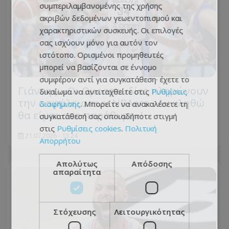
συμπεριλαμβανομένης της χρήσης
ακριβών δεδομένων γεωεντοπισμού και
χαρακτηριστικών συσκευής. Οι επιλογές
σας ισχύουν μόνο για αυτόν τον
ιστότοπο. Ορισμένοι προμηθευτές
μπορεί να βασίζονται σε έννομο
συμφέρον αντί για συγκατάθεση· έχετε το
Γιάννης: «Οι Ομοσπονδίες πληρώνουν
δικαίωμα να αντιταχθείτε στις
Ρυθμίσεις
την ασφάλεια των NBAers - Αν κληθώ
διαφήμισης
. Μπορείτε να ανακαλέσετε τη
θα είμαι στο παράθυρο»!
συγκατάθεσή σας οποιαδήποτε στιγμή
στις
Ρυθμίσεις cookies
.
Πολιτική
21.07.2026 - 13:24
Απορρήτου
Απολύτως
Απόδοσης
απαραίτητα
Στόχευσης
Λειτουργικότητας