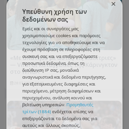
×
Υπεύθυνη χρήση των
δεδομένων σας
Εμείς και οι συνεργάτες μας
χρησιμοποιούμε cookies και παρόμοιες
τεχνολογίες για να αποθηκεύουμε και να
έχουμε πρόσβαση σε πληροφορίες στη
συσκευή σας και να επεξεργαζόμαστε
«Με απάτησε με αυτές τις παίκτριες»
προσωπικά δεδομένα, όπως τη
— Viral οι καταγγελίες της Κάρινγκτον
διεύθυνση IP σας, μοναδικά
στο WNBA
αναγνωριστικά και δεδομένα περιήγησης,
για εξατομικευμένες διαφημίσεις και
28.07.2026 - 14:45
περιεχόμενο, μέτρηση διαφημίσεων και
περιεχομένου, ανάλυση κοινού και
βελτίωση υπηρεσιών.
Προμηθευτές
τρίτων (1884)
ενδέχεται επίσης να
επεξεργάζονται τα δεδομένα σας για
αυτούς και άλλους σκοπούς,