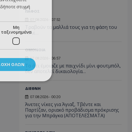
αδήποτε στιγμή
ΠΑΦΟΣ
07.08.2026 - 07:52
Τραβούν τα μαλλιά τους για τη φάση του
Μη
ταξινομημένα
Λέλε…
ΟΜΟΝΟΙΑ
07.08.2026 - 06:57
ΔΟΧΉ ΌΛΩΝ
Το ότι έμοιαζε με παιχνίδι μίνι φουτμπόλ,
δεν αποτελεί δικαιολογία…
ΔΙΕΘΝΗ
07.08.2026 - 00:20
Άνετες νίκες για Άγιαξ, Τβέντε και
Παρτίζαν, οριακό προβάδισμα πρόκρισης
για την Μπράγκα (ΑΠΟΤΕΛΕΣΜΑΤΑ)