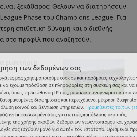
είν
αι
ξεκάθ
α
ρος
: Θέλουν να
δι
α
τηρήσουν
 League Phase
του
Champions League.
Γι
α
ότερη
επ
ιθετική
δύν
α
μη
και ο
διεθνής
α
στο
π
ροφίλ
που αναζητούν.
α εισιτήρια
χρήση των δεδομένων σας
εργάτες μας χρησιμοποιούμε cookies και παρόμοιες τεχνολογίες 
 του Απόλλωνα για τον
ι να έχουμε πρόσβαση σε πληροφορίες στη συσκευή σας και να
ένα, όπως τη διεύθυνση IP σας, μοναδικά αναγνωριστικά και 
εξατομικευμένες διαφημίσεις και περιεχόμενο, μέτρηση διαφημίσ
νάλυση κοινού και βελτίωση υπηρεσιών.
Προμηθευτές τρίτων (1
κό ποδόσφαιρο. Πριν μετακομίσει στη
ργάζονται τα δεδομένα σας για αυτούς και άλλους σκοπούς,
ένης της χρήσης ακριβών δεδομένων γεωεντοπισμού και χαρακ
ου προσαρμόστηκε γρήγορα στον ρυθμό του
ιλογές σας ισχύουν μόνο για αυτόν τον ιστότοπο. Ορισμένοι πρ
νίστηκε ως δανεικός στη
Fatih
Karagu
mruk
 έννομο συμφέρον αντί για συγκατάθεση· έχετε το δικαίωμα να