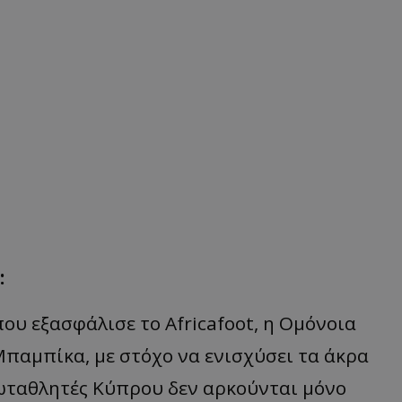
:
π
ου
εξ
α
σφάλισε
το
Africafoot
, η
Ομόνοι
α
Μπαμπ
ίκ
α,
με
στόχο
να
ενισχύσει
τα
άκρ
α
ωτ
α
θλητές
Κύ
π
ρου
δεν
α
ρκούντ
αι
μόνο