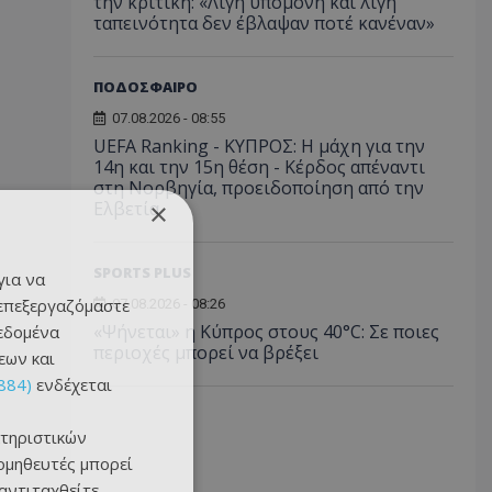
την κριτική: «Λίγη υπομονή και λίγη
ταπεινότητα δεν έβλαψαν ποτέ κανέναν»
ΠΟΔΟΣΦΑΙΡΟ
07.08.2026 - 08:55
UEFA Ranking - ΚΥΠΡΟΣ: Η μάχη για την
14η και την 15η θέση - Κέρδος απέναντι
στη Νορβηγία, προειδοποίηση από την
Ελβετία
×
SPORTS PLUS
για να
 επεξεργαζόμαστε
07.08.2026 - 08:26
«Ψήνεται» η Κύπρος στους 40°C: Σε ποιες
δεδομένα
περιοχές μπορεί να βρέξει
εων και
884)
ενδέχεται
τηριστικών
ομηθευτές μπορεί
 αντιταχθείτε