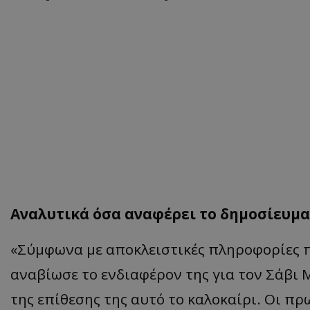
Αν
α
λυτικά όσα αναφέρει το δημοσίευμα
«
Σύμφων
α
με
απ
οκλειστικές
π
ληροφορίες
αναβ
ίωσε
το
ενδι
α
φέρον
της
γι
α
τον
Σά
βι 
της
επ
ίθεσης
της α
υτό
το
κα
λοκ
α
ίρι
.
Οι
π
ρ