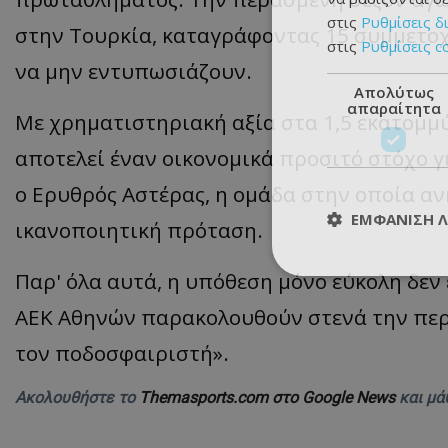
στις
Ρυθμίσεις δ
στην Τουρκία, καταγράφοντας 15
συμμετοχ
στις
Ρυθμίσεις c
να μην εντυπωσιάζουν.
Απολύτως
απαραίτητα
Με χρηματιστηριακή αξία στα 1,5
εκ
α
τομμ
απ
οτελεί
έν
αν οικονομικά προσιτό στόχο γ
ο Ερυθρός Αστέρας, η ομάδα στην οποία αν
ΕΜΦΆΝΙΣΗ 
ικανοποιητική πρόταση.
Παρ' όλα αυτά, η υπόθεση μόνο εύκολη δεν 
ΑΕΚ Αθηνών παρα
κολουθούν
στενά
την
π
ε
τον π
οδοσφ
α
ιριστή
».
Ακολουθήστε το
Themasports.com στο Google News
και μά