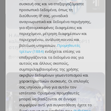
συσκευή σας και να επεξεργαζόμαστε
προσωπικά δεδομένα, όπως τη
διεύθυνση IP σας, μοναδικά
αναγνωριστικά και δεδομένα περιήγησης,
για εξατομικευμένες διαφημίσεις και
περιεχόμενο, μέτρηση διαφημίσεων και
Η Ανόρθωσις Αμμοχώστου
περιεχομένου, ανάλυση κοινού και
καλωσορίζει την Ακαδημία ToP11
βελτίωση υπηρεσιών.
Προμηθευτές
στην οικογένειά της
τρίτων (1884)
ενδέχεται επίσης να
επεξεργάζονται τα δεδομένα σας για
07.08.2026 - 13:08
αυτούς και άλλους σκοπούς,
συμπεριλαμβανομένης της χρήσης
ακριβών δεδομένων γεωεντοπισμού και
χαρακτηριστικών συσκευής. Οι επιλογές
σας ισχύουν μόνο για αυτόν τον
ιστότοπο. Ορισμένοι προμηθευτές
μπορεί να βασίζονται σε έννομο
συμφέρον αντί για συγκατάθεση· έχετε το
δικαίωμα να αντιταχθείτε στις
Ρυθμίσεις