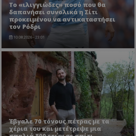
Το «ιλιγγιώδες» ποσό που θα
δαπανήσει συνολικά η Σίτι
προκειμένου να αντικαταστήσει
τον Ρόδρι
10.08.2026 - 23:01
Έβγαλε 70 τόνους πέτρας με τα
χέρια του και μετέτρεψε μια
σπηλιά 800 ετών σε σπίτι