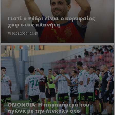
Γιατί ο Ρόδρι είναι ο κορυφαίος
χαφ στον πλανήτη
10.08.2026 - 21:45
OMONOIA: Η παρακάμερα του
αγώνα με την Λίνκολν στο