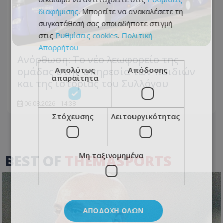
διαφήμισης
. Μπορείτε να ανακαλέσετε τη
συγκατάθεσή σας οποιαδήποτε στιγμή
στις
Ρυθμίσεις cookies
.
Πολιτική
Απορρήτου
Ανόρθωση: Το νέο λεωφορείο της
ομάδας στην υπηρεσία των παιδιών
Απολύτως
Απόδοσης
απαραίτητα
και της ιστορίας του Συλλόγου
06.08.2026 - 14:38
Στόχευσης
Λειτουργικότητας
Μη ταξινομημένα
BEST OF
THEMASPORTS
ΑΠΟΔΟΧΉ ΌΛΩΝ