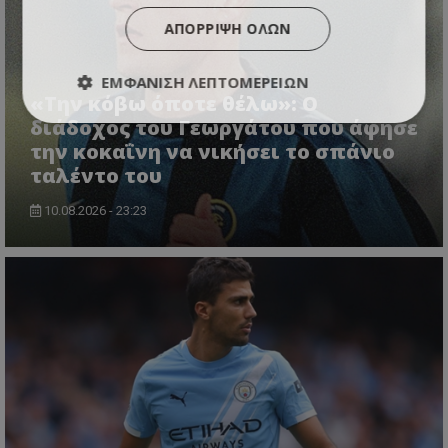
ΑΠΌΡΡΙΨΗ ΌΛΩΝ
ΕΜΦΆΝΙΣΗ ΛΕΠΤΟΜΕΡΕΙΏΝ
«Την κόβω όποτε θέλω»: Ο
διάδοχος του Γεωργάτου που άφησε
την κοκαΐνη να νικήσει το σπάνιο
ταλέντο του
10.08.2026 - 23:23