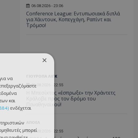
06.08.2026 - 23:06
Conference League: Εντυπωσιακά διπλά
για Χάιντουκ, Κοπεγχάγη, Ραπίντ και
Τρόμσο!
×
ΓΙΟΥΡΟΠΑ ΛΙΓΚ
για να
 επεξεργαζόμαστε
06.08.2026 - 22:55
Η Μπεσίκτας «έσπρωξε» την Χράντετς
δεδομένα
Κράλοβε προς τον δρόμο του
εων και
Παναθηναϊκού!
884)
ενδέχεται
τηριστικών
ΑΠΟΕΛ
ομηθευτές μπορεί
06.08.2026 - 22:55
 αντιταχθείτε