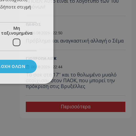
ΑΠΟΕΛ: Αυτό είναι το λογότυπο των 100
χρόνων!
αδήποτε στιγμή
ΠΑΦΟΣ
Μη
ταξινομημένα
06.08.2026 - 22:50
Πρόβλημα και αναγκαστική αλλαγή ο Σέμα
ΓΙΟΥΡΟΠΑ ΛΙΓΚ
ΔΟΧΉ ΌΛΩΝ
06.08.2026 - 22:44
Το σοκ στα 17'' και το θολωμένο μυαλό
στοίχισαν στον ΠΑΟΚ, που μπορεί την
πρόκριση στις Βρυξέλλες
Περισσότερα