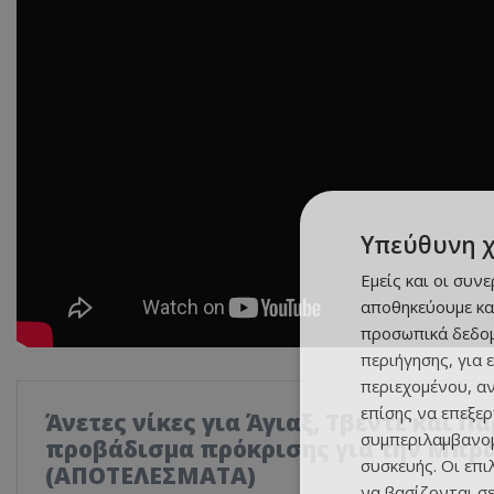
Υπεύθυνη 
Εμείς και οι συν
αποθηκεύουμε κα
προσωπικά δεδομ
περιήγησης, για 
περιεχομένου, α
επίσης να επεξε
Άνετες νίκες για Άγιαξ, Τβέντε και Π
συμπεριλαμβανομ
προβάδισμα πρόκρισης για την Μπρ
συσκευής. Οι επ
(ΑΠΟΤΕΛΕΣΜΑΤΑ)
να βασίζονται σε